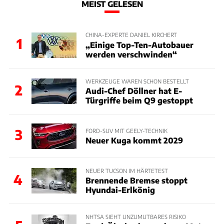
MEIST GELESEN
CHINA-EXPERTE DANIEL KIRCHERT
1
„Einige Top-Ten-Autobauer
werden verschwinden“
WERKZEUGE WAREN SCHON BESTELLT
2
Audi-Chef Döllner hat E-
Türgriffe beim Q9 gestoppt
3
FORD-SUV MIT GEELY-TECHNIK
Neuer Kuga kommt 2029
NEUER TUCSON IM HÄRTETEST
4
Brennende Bremse stoppt
Hyundai-Erlkönig
NHTSA SIEHT UNZUMUTBARES RISIKO