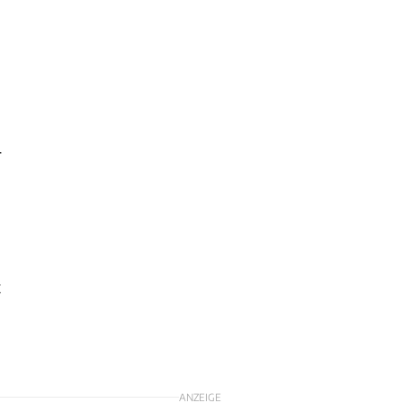
r
t
ANZEIGE