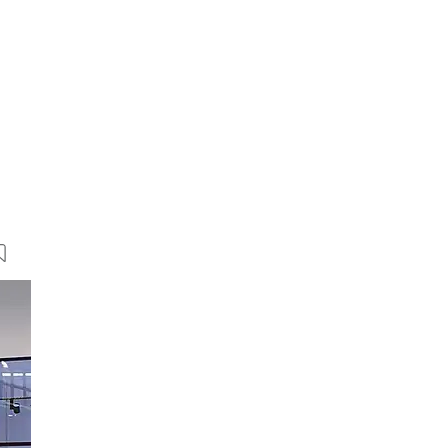
n
m
5 Bilder