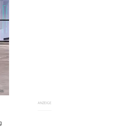
ica
ANZEIGE
g