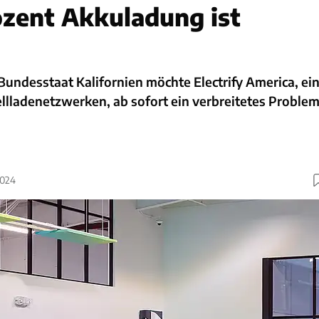
ozent Akkuladung ist
undesstaat Kalifornien möchte Electrify America, ei
llladenetzwerken, ab sofort ein verbreitetes Proble
2024