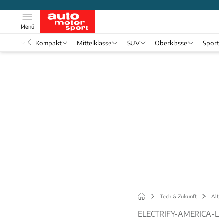
Menü
nwagen
Kompakt
Mittelklasse
SUV
Oberklasse
Spor
Tech & Zukunft
Alt
ELECTRIFY-AMERICA-