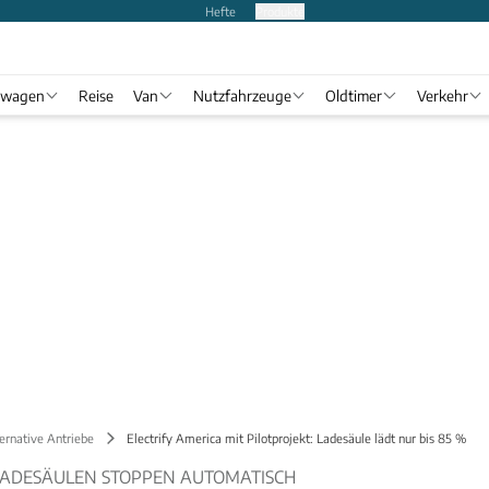
Hefte
Produkte
twagen
Reise
Van
Nutzfahrzeuge
Oldtimer
Verkehr
ernative Antriebe
Electrify America mit Pilotprojekt: Ladesäule lädt nur bis 85 %
LADESÄULEN STOPPEN AUTOMATISCH