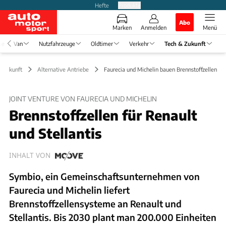
Hefte
Produkte
Abo
Marken
Anmelden
Menü
se
Van
Nutzfahrzeuge
Oldtimer
Verkehr
Tech & Zukunft
& Zukunft
Alternative Antriebe
Faurecia und Michelin bauen Brennstoffzellen
JOINT VENTURE VON FAURECIA UND MICHELIN
Brennstoffzellen für Renault
und Stellantis
INHALT VON
Symbio, ein Gemeinschaftsunternehmen von
Faurecia und Michelin liefert
Brennstoffzellensysteme an Renault und
Stellantis. Bis 2030 plant man 200.000 Einheiten