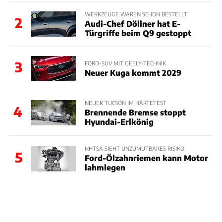
WERKZEUGE WAREN SCHON BESTELLT
2
Audi-Chef Döllner hat E-
Türgriffe beim Q9 gestoppt
3
FORD-SUV MIT GEELY-TECHNIK
Neuer Kuga kommt 2029
NEUER TUCSON IM HÄRTETEST
4
Brennende Bremse stoppt
Hyundai-Erlkönig
NHTSA SIEHT UNZUMUTBARES RISIKO
5
Ford-Ölzahnriemen kann Motor
lahmlegen