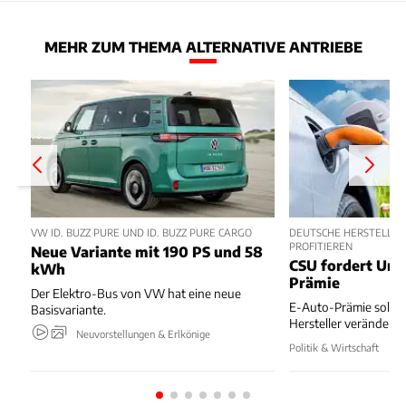
MEHR ZUM THEMA ALTERNATIVE ANTRIEBE
VW ID. BUZZ PURE UND ID. BUZZ PURE CARGO
DEUTSCHE HERSTELLER
PROFITIEREN
Neue Variante mit 190 PS und 58
CSU fordert Um
kWh
Prämie
Der Elektro-Bus von VW hat eine neue
E-Auto-Prämie soll z
Basisvariante.
Hersteller verändert
Neuvorstellungen & Erlkönige
Politik & Wirtschaft