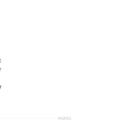
t
r
r
ANZEIGE