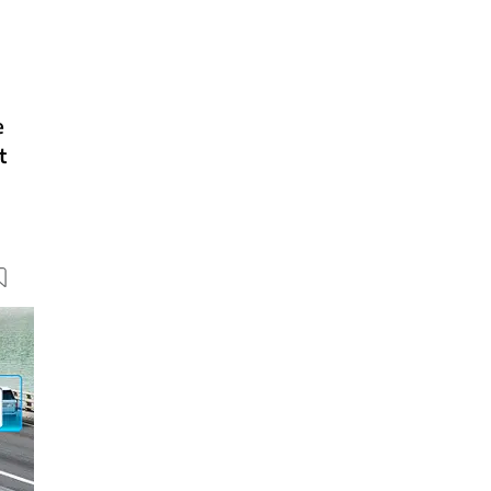
e
t
40 Bilder