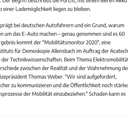
 Der Begriff beschreibt die Furcht, mit einem leeren Akku
b einer Lademöglichkeit liegen zu bleiben.
eprägt bei deutschen Autofahrern und ein Grund, warum
gen um das E-Auto machen – genau genommen sind es 60
rgebnis kommt der "Mobilitätsmonitor 2020", eine
tituts für Demoskopie Allensbach im Auftrag der Acatech
 der Technikwissenschaften. Beim Thema Elektromobilitä
erschiede zwischen der Realität und der Wahrnehmung de
izepräsident Thomas Weber. "Wir sind aufgefordert,
icher zu kommunizieren und die Öffentlichkeit noch stärke
nsprozesse der Mobilität einzubeziehen." Schaden kann es