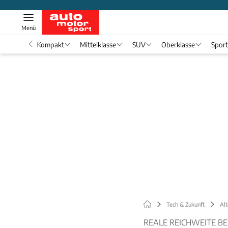
Menü
nwagen
Kompakt
Mittelklasse
SUV
Oberklasse
Spor
Tech & Zukunft
Alt
REALE REICHWEITE BE