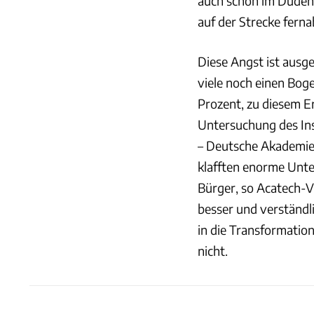
auch schon im Duden:
auf der Strecke ferna
Diese Angst ist ausg
viele noch einen Bo
Prozent, zu diesem E
Untersuchung des Ins
– Deutsche Akademie
klafften enorme Unt
Bürger, so Acatech-V
besser und verständl
in die Transformatio
nicht.