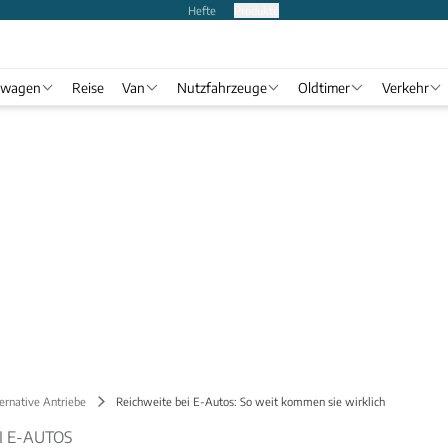
Hefte
Produkte
twagen
Reise
Van
Nutzfahrzeuge
Oldtimer
Verkehr
ernative Antriebe
Reichweite bei E-Autos: So weit kommen sie wirklich
I E-AUTOS