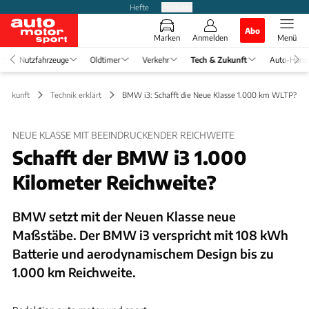
Hefte
Produkte
Abo
Marken
Anmelden
Menü
Nutzfahrzeuge
Oldtimer
Verkehr
Tech & Zukunft
Auto-Horo
& Zukunft
Technik erklärt
BMW i3: Schafft die Neue Klasse 1.000 km WLTP?
NEUE KLASSE MIT BEEINDRUCKENDER REICHWEITE
Schafft der BMW i3 1.000
Kilometer Reichweite?
BMW setzt mit der Neuen Klasse neue
Maßstäbe. Der BMW i3 verspricht mit 108 kWh
Batterie und aerodynamischem Design bis zu
1.000 km Reichweite.