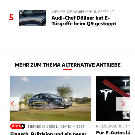
WERKZEUGE WAREN SCHON BESTELLT
5
Audi-Chef Döllner hat E-
Türgriffe beim Q9 gestoppt
MEHR ZUM THEMA ALTERNATIVE ANTRIEBE
NEUZULASSUNGEN IM JU
MERCEDES S 580 L 4MATIC IM TEST
Für E-Autos läuft
Flausch, Präzision und ein neuer