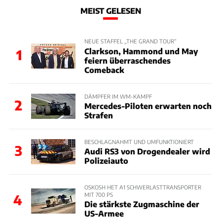
MEIST GELESEN
NEUE STAFFEL „THE GRAND TOUR“
Clarkson, Hammond und May
1
feiern überraschendes
Comeback
DÄMPFER IM WM-KAMPF
2
Mercedes-Piloten erwarten noch
Strafen
BESCHLAGNAHMT UND UMFUNKTIONIERT
3
Audi RS3 von Drogendealer wird
Polizeiauto
OSKOSH HET A1 SCHWERLASTTRANSPORTER
MIT 700 PS
4
Die stärkste Zugmaschine der
US-Armee