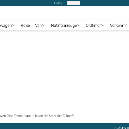
Hefte
Produkte
twagen
Reise
Van
Nutzfahrzeuge
Oldtimer
Verkehr
en City: Toyota baut in Japan die Stadt der Zukunft
PRÄSENT