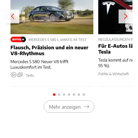
NEUZULASSUNGEN IM JU
MERCEDES S 580 L 4MATIC IM TEST
Für E-Autos läuft
Flausch, Präzision und ein neuer
Tesla
V8-Rhythmus
Tesla kommt auf nur 
Mercedes S 580: Neuer V8 trifft
95 %).
Luxuskomfort im Test.
Politik & Wirtschaft
Tests
Mehr anzeigen