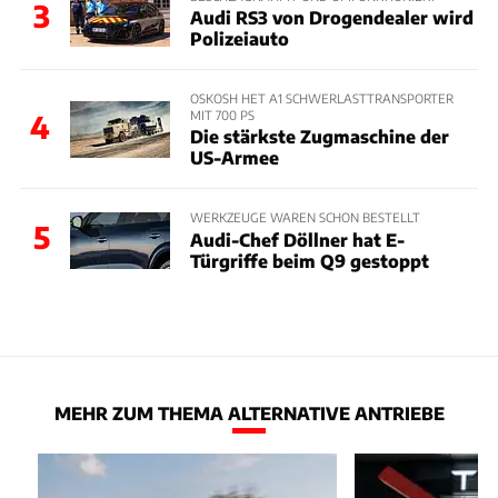
3
Audi RS3 von Drogendealer wird
Polizeiauto
OSKOSH HET A1 SCHWERLASTTRANSPORTER
MIT 700 PS
4
Die stärkste Zugmaschine der
US-Armee
WERKZEUGE WAREN SCHON BESTELLT
5
Audi-Chef Döllner hat E-
Türgriffe beim Q9 gestoppt
MEHR ZUM THEMA ALTERNATIVE ANTRIEBE