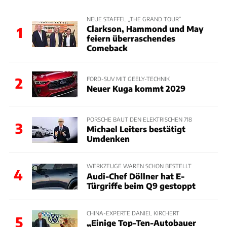
NEUE STAFFEL „THE GRAND TOUR“
Clarkson, Hammond und May
1
feiern überraschendes
Comeback
2
FORD-SUV MIT GEELY-TECHNIK
Neuer Kuga kommt 2029
PORSCHE BAUT DEN ELEKTRISCHEN 718
3
Michael Leiters bestätigt
Umdenken
WERKZEUGE WAREN SCHON BESTELLT
4
Audi-Chef Döllner hat E-
Türgriffe beim Q9 gestoppt
CHINA-EXPERTE DANIEL KIRCHERT
5
„Einige Top-Ten-Autobauer