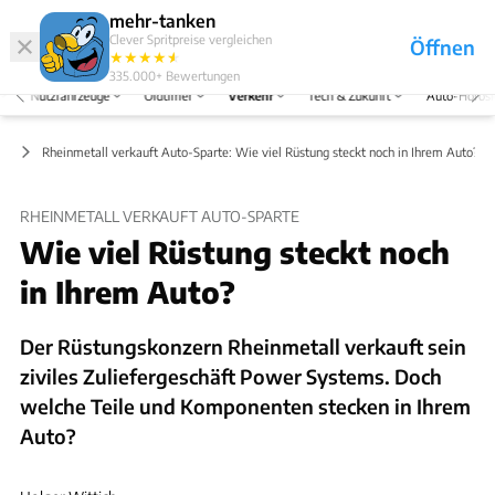
Hefte
Produkte
mehr-tanken
Clever Spritpreise vergleichen
Öffnen
Abo
★
★
★
★
★
★
Marken
Anmelden
Menü
335.000+
Bewertungen
Nutzfahrzeuge
Oldtimer
Verkehr
Tech & Zukunft
Auto-Horos
ft
Rheinmetall verkauft Auto-Sparte: Wie viel Rüstung steckt noch in Ihrem Auto?
RHEINMETALL VERKAUFT AUTO-SPARTE
Wie viel Rüstung steckt noch
in Ihrem Auto?
Der Rüstungskonzern Rheinmetall verkauft sein
ziviles Zuliefergeschäft Power Systems. Doch
welche Teile und Komponenten stecken in Ihrem
Auto?