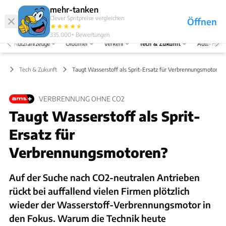
Hefte
Produkte
mehr-tanken
Clever Spritpreise vergleichen
Öffnen
Abo
★
★
★
★
★
★
Marken
Anmelden
Menü
335.000+
Bewertungen
Nutzfahrzeuge
Oldtimer
Verkehr
Tech & Zukunft
Auto-Horo
Tech & Zukunft
Taugt Wasserstoff als Sprit-Ersatz für Verbrennungsmotoren?
VERBRENNUNG OHNE CO2
Taugt Wasserstoff als Sprit-
Ersatz für
Verbrennungsmotoren?
Auf der Suche nach CO2-neutralen Antrieben
rückt bei auffallend vielen Firmen plötzlich
wieder der Wasserstoff-Verbrennungsmotor in
den Fokus. Warum die Technik heute