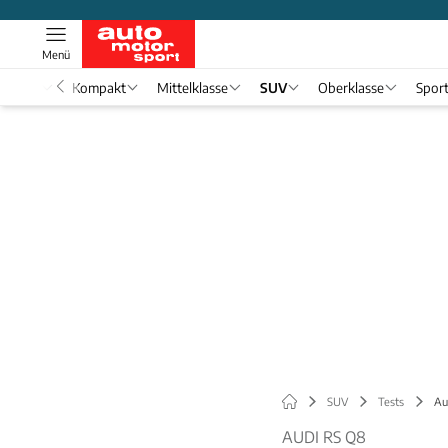
Menü
nwagen
Kompakt
Mittelklasse
SUV
Oberklasse
Spor
SUV
Tests
Au
AUDI RS Q8