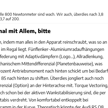
Audi
 alle 800 Newtonmeter sind wach. Wir auch, überdies nach 3,8
3,7 auf 200.
al mit Allem, bitte
 indem man alles in den Apparat reinschraubt, was so an
m Regal liegt. Fünflenker-Aluminiumradaufhängungen
tfederung mit Adaptivdämpfern (Logo...), Allradlenkung,
chanischem Mittendifferenzial (Planetenbauweise), was
ozent Antriebsmoment nach hinten schickt um bei Bedarf
 85 nach hinten zu shiften. Überdies jongliert auch noch
erenzial (Option) an der Hinterachse mit. Torque Vectoring
uch schon bei der aktiven Wankstabilisierung sind, die per
tabis verdreht. Von komfortabel entkoppelt bei
tramm in der Kurve. Theoretisch könnte der Audi RS Q8