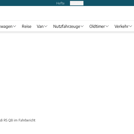
Hefte
Produkte
twagen
Reise
Van
Nutzfahrzeuge
Oldtimer
Verkehr
di RS Q8 im Fahrbericht