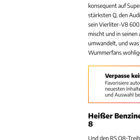
konsequent auf Super 
stärksten Q, den Audi
sein Vierliter-V8 600
mischt und in seinen 
umwandelt, und was f
Wummerfans wohlige 
Verpasse ke
Favorisiere aut
neuesten Inhal
und Auswahl be
Heißer Benzin
8
Und den RS Q8-Treibs