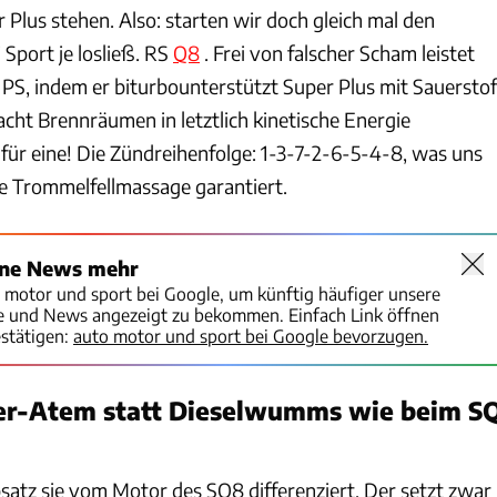
Plus stehen. Also: starten wir doch gleich mal den
 Sport je losließ. RS
Q8
. Frei von falscher Scham leistet
 PS, indem er biturbounterstützt Super Plus mit Sauerstof
acht Brennräumen in letztlich kinetische Energie
ür eine! Die Zündreihenfolge: 1-3-7-2-6-5-4-8, was uns
Trommelfellmassage garantiert.
ine News mehr
o motor und sport bei Google, um künftig häufiger unsere
te und News angezeigt zu bekommen. Einfach Link öffnen
stätigen:
auto motor und sport bei Google bevorzugen.
er-Atem statt Dieselwumms wie beim S
atz sie vom Motor des SQ8 differenziert. Der setzt zwar