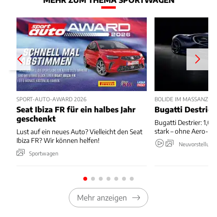
SPORT-AUTO-AWARD 2026
BOLIDE IM MASSANZUG
Seat Ibiza FR für ein halbes Jahr
Bugatti Destrier
geschenkt
Bugatti Destrier: 1,0
stark – ohne Aero-An
Lust auf ein neues Auto? Vielleicht den Seat
Ibiza FR? Wir können helfen!
Neuvorstellung
Sportwagen
Mehr anzeigen