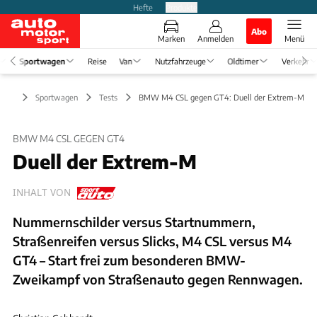
Hefte
Produkte
Abo
Marken
Anmelden
Menü
Sportwagen
Reise
Van
Nutzfahrzeuge
Oldtimer
Verkehr
Sportwagen
Tests
BMW M4 CSL gegen GT4: Duell der Extrem-M
BMW M4 CSL GEGEN GT4
Duell der Extrem-M
INHALT VON
Nummernschilder versus Startnummern,
Straßenreifen versus Slicks, M4 CSL versus M4
GT4 – Start frei zum besonderen BMW-
Zweikampf von Straßenauto gegen Rennwagen.