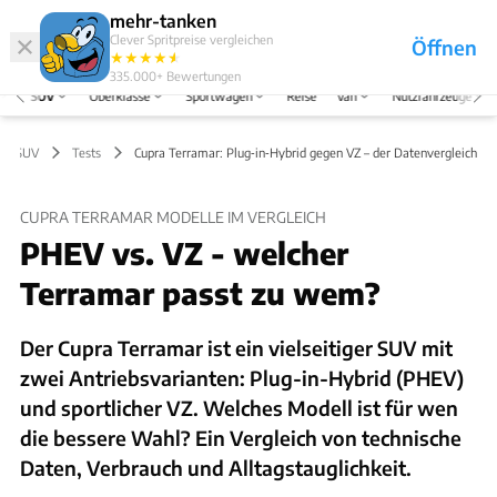
Hefte
Produkte
mehr-tanken
Clever Spritpreise vergleichen
Öffnen
Abo
★
★
★
★
★
★
Marken
Anmelden
Menü
335.000+
Bewertungen
SUV
Oberklasse
Sportwagen
Reise
Van
Nutzfahrzeuge
SUV
Tests
Cupra Terramar: Plug‑in‑Hybrid gegen VZ – der Datenvergleich
CUPRA TERRAMAR MODELLE IM VERGLEICH
PHEV vs. VZ - welcher
Terramar passt zu wem?
Der Cupra Terramar ist ein vielseitiger SUV mit
zwei Antriebsvarianten: Plug-in-Hybrid (PHEV)
und sportlicher VZ. Welches Modell ist für wen
die bessere Wahl? Ein Vergleich von technische
Daten, Verbrauch und Alltagstauglichkeit.