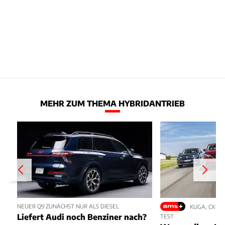
MEHR ZUM THEMA HYBRIDANTRIEB
NEUER Q9 ZUNÄCHST NUR ALS DIESEL
KUGA, CX-5,
Liefert Audi noch Benziner nach?
TEST