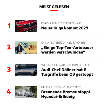
MEIST GELESEN
1
FORD-SUV MIT GEELY-TECHNIK
Neuer Kuga kommt 2029
CHINA-EXPERTE DANIEL KIRCHERT
2
„Einige Top-Ten-Autobauer
werden verschwinden“
WERKZEUGE WAREN SCHON BESTELLT
3
Audi-Chef Döllner hat E-
Türgriffe beim Q9 gestoppt
NEUER TUCSON IM HÄRTETEST
4
Brennende Bremse stoppt
Hyundai-Erlkönig