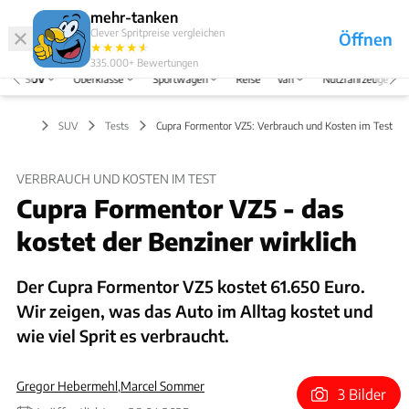
Hefte
Produkte
mehr-tanken
Clever Spritpreise vergleichen
Öffnen
Abo
★
★
★
★
★
★
Marken
Anmelden
Menü
335.000+
Bewertungen
SUV
Oberklasse
Sportwagen
Reise
Van
Nutzfahrzeuge
SUV
Tests
Cupra Formentor VZ5: Verbrauch und Kosten im Test
VERBRAUCH UND KOSTEN IM TEST
Cupra Formentor VZ5 - das
kostet der Benziner wirklich
Der Cupra Formentor VZ5 kostet 61.650 Euro.
Wir zeigen, was das Auto im Alltag kostet und
wie viel Sprit es verbraucht.
Gregor Hebermehl
,
Marcel Sommer
3 Bilder