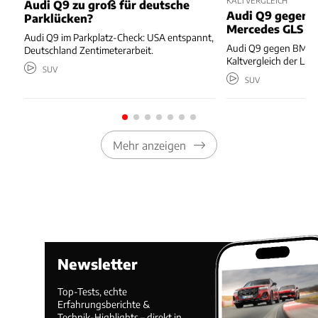
Audi Q9 zu groß für deutsche
Audi Q9 gegen
Parklücken?
Mercedes GLS
Audi Q9 im Parkplatz-Check: USA entspannt,
Audi Q9 gegen BMW 
Deutschland Zentimeterarbeit.
Kaltvergleich der Lux
SUV
SUV
Mehr anzeigen
Newsletter
Top-Tests, echte
Erfahrungsberichte &
Technik-Highlights – direkt in