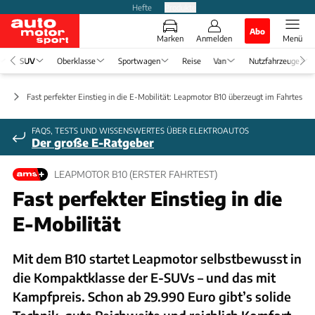
Hefte
Produkte
Abo
Marken
Anmelden
Menü
SUV
Oberklasse
Sportwagen
Reise
Van
Nutzfahrzeuge
ts
Fast perfekter Einstieg in die E-Mobilität: Leapmotor B10 überzeugt im Fahrtest
FAQS, TESTS UND WISSENSWERTES ÜBER ELEKTROAUTOS
Der große E-Ratgeber
LEAPMOTOR B10 (ERSTER FAHRTEST)
Fast perfekter Einstieg in die
E-Mobilität
Mit dem B10 startet Leapmotor selbstbewusst in
die Kompaktklasse der E-SUVs – und das mit
Kampfpreis. Schon ab 29.990 Euro gibt’s solide