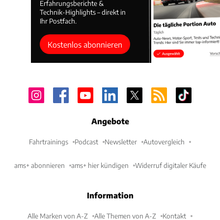
Erfahrungsberichte &
Technik-Highlights – direkt in
Ihr Postfach.
Kostenlos abonnieren
Angebote
Fahrtrainings
Podcast
Newsletter
Autovergleich
ams+ abonnieren
ams+ hier kündigen
Widerruf digitaler Käufe
Information
Alle Marken von A-Z
Alle Themen von A-Z
Kontakt