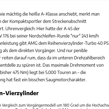
 wie mächtig die heiße A-Klasse anschiebt, merkt man
h der Kompaktsportler dem Streckenabschnitt
. Uhrenvergleich: Hier hatte der A 45 der
176 bei seiner Nordschleifen-Runde "nur" 243 km/h
nnleistung gibt AMG dem Reihenvierzylinder-Turbo 40 PS
 als dem direkten Vorgänger. Und nur penible
reiten darauf rum, dass da im unteren Drehzahlbereich
entdelle zu spüren ist. Das maximale Drehmoment von
sher 475 Nm) liegt bei 5.000 Touren an – die
ng hat fast ein bisschen Saugmotorcharakter.
en-Vierzylinder
Hans-Dieter Seufert
m Vergleich zum Vorgängermodell um 180 Grad um die Hochachs