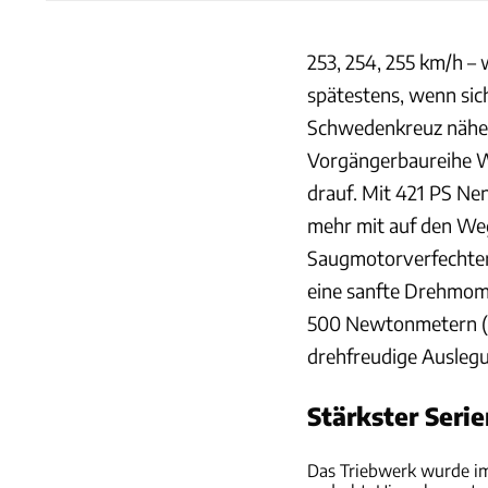
253, 254, 255 km/h –
spätestens, wenn sic
Schwedenkreuz nähert
Vorgängerbaureihe W 
drauf. Mit 421 PS Ne
mehr mit auf den Weg
Saugmotorverfechter 
eine sanfte Drehmom
500 Newtonmetern (bi
drehfreudige Auslegu
Stärkster Seri
Das Triebwerk wurde i