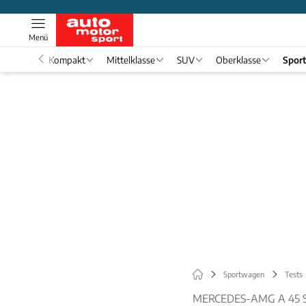
Menü
nwagen
Kompakt
Mittelklasse
SUV
Oberklasse
Spor
Sportwagen
Tests
MERCEDES-AMG A 45 S