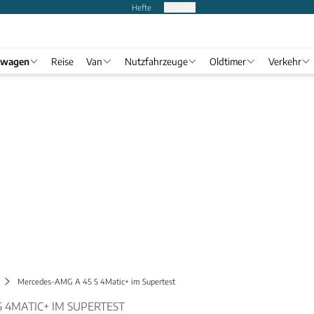
Hefte
Produkte
twagen
Reise
Van
Nutzfahrzeuge
Oldtimer
Verkehr
Mercedes-AMG A 45 S 4Matic+ im Supertest
 4MATIC+ IM SUPERTEST