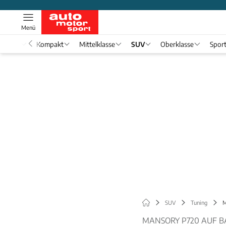
Menü
nwagen
Kompakt
Mittelklasse
SUV
Oberklasse
Spor
SUV
Tuning
M
MANSORY P720 AUF B