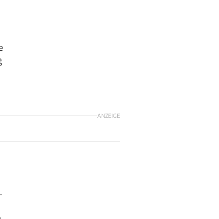
e
ß
ANZEIGE
.