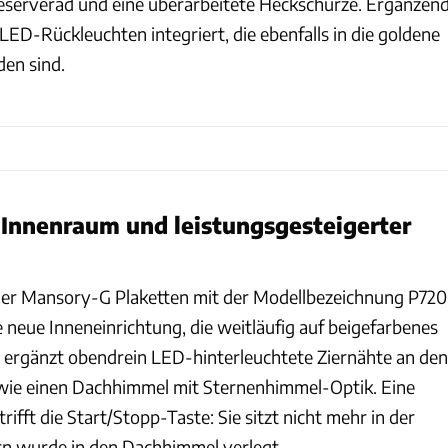
eserverad und eine überarbeitete Heckschürze. Ergänzen
 LED-Rückleuchten integriert, die ebenfalls in die goldene
en sind.
Innenraum und leistungsgesteigerter
der Mansory-G Plaketten mit der Modellbezeichnung P720
 neue Inneneinrichtung, die weitläufig auf beigefarbenes
 ergänzt obendrein LED-hinterleuchtete Ziernähte an den
wie einen Dachhimmel mit Sternenhimmel-Optik. Eine
ifft die Start/Stopp-Taste: Sie sitzt nicht mehr in der
rn wurde in den Dachhimmel verlegt.