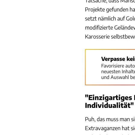
Tatsache, dass Manso
Projekte gefunden h
setzt nämlich auf Gol
modifizierte Gelände
Karosserie selbstbew
Verpasse ke
Favorisiere aut
neuesten Inhal
und Auswahl be
"Einzigartiges
Individualität"
Puh, das muss man sic
Extravaganzen hat si