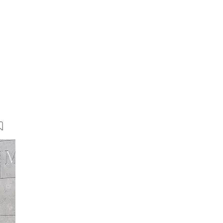
G
9 Bilder