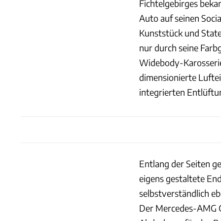
Fichtelgebirges beka
Auto auf seinen Soci
Kunststück und Statem
nur durch seine Far
Widebody-Karosserie,
dimensionierte Lufte
integrierten Entlüft
Entlang der Seiten ge
eigens gestaltete E
selbstverständlich eb
Der Mercedes-AMG G 6