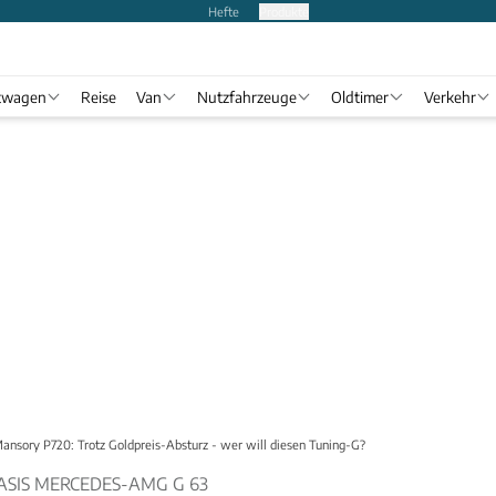
Hefte
Produkte
twagen
Reise
Van
Nutzfahrzeuge
Oldtimer
Verkehr
ansory P720: Trotz Goldpreis-Absturz - wer will diesen Tuning-G?
ASIS MERCEDES-AMG G 63