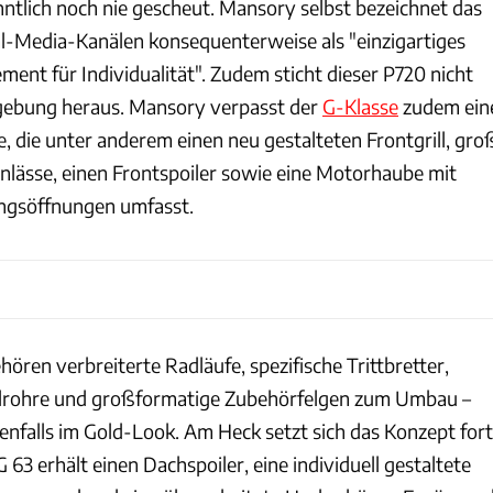
nntlich noch nie gescheut. Mansory selbst bezeichnet das
al-Media-Kanälen konsequenterweise als "einzigartiges
ent für Individualität". Zudem sticht dieser P720 nicht
bgebung heraus. Mansory verpasst der
G-Klasse
zudem ein
 die unter anderem einen neu gestalteten Frontgrill, gro
inlässe, einen Frontspoiler sowie eine Motorhaube mit
ungsöffnungen umfasst.
hören verbreiterte Radläufe, spezifische Trittbretter,
ndrohre und großformatige Zubehörfelgen zum Umbau –
enfalls im Gold-Look. Am Heck setzt sich das Konzept fort
3 erhält einen Dachspoiler, eine individuell gestaltete