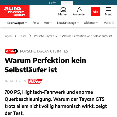
Hefte
Produkte
Abo
Marken
Anmelden
Menü
Sportwagen
Reise
Van
Nutzfahrzeuge
Oldtimer
Verkehr
ortwagen
Tests
Porsche Taycan GTS: Warum Perfektion kein Selbstläufer ist
PORSCHE TAYCAN GTS IM TEST
Warum Perfektion kein
Selbstläufer ist
INHALT VON
700 PS, Hightech-Fahrwerk und enorme
Querbeschleunigung. Warum der Taycan GTS
trotz allem nicht völlig harmonisch wirkt, zeigt
der Test.