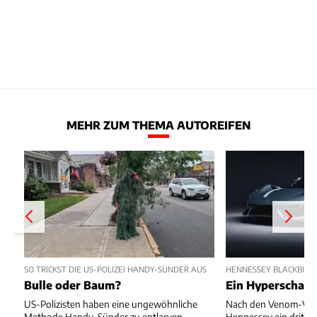
MEHR ZUM THEMA AUTOREIFEN
SO TRICKST DIE US-POLIZEI HANDY-SÜNDER AUS
HENNESSEY BLACKBIRD
Bulle oder Baum?
Ein Hyperschall-
US-Polizisten haben eine ungewöhnliche
Nach den Venom-Vari
Methode Handy-Sünder zu entlarven.
Hennessey ein dritte