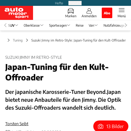
Hefte
Produkte
Abo
Marken
Anmelden
Menü
SUV
Oberklasse
Sportwagen
Reise
Van
Nutzfahrzeuge
UV
Tuning
Suzuki Jimny im Retro-Style: Japan-Tuning für den Kult-Offroader
SUZUKI JIMNY IM RETRO-STYLE
Japan-Tuning für den Kult-
Offroader
Der japanische Karosserie-Tuner Beyond.Japan
bietet neue Anbauteile für den Jimny. Die Optik
des Suzuki-Offroaders wandelt sich deutlich.
Torsten Seibt
13 Bilder