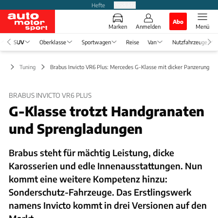
Hefte
Produkte
Abo
Marken
Anmelden
Menü
SUV
Oberklasse
Sportwagen
Reise
Van
Nutzfahrzeuge
UV
Tuning
Brabus Invicto VR6 Plus: Mercedes G-Klasse mit dicker Panzerung
BRABUS INVICTO VR6 PLUS
G-Klasse trotzt Handgranaten
und Sprengladungen
Brabus steht für mächtig Leistung, dicke
Karosserien und edle Innenausstattungen. Nun
kommt eine weitere Kompetenz hinzu:
Sonderschutz-Fahrzeuge. Das Erstlingswerk
namens Invicto kommt in drei Versionen auf den