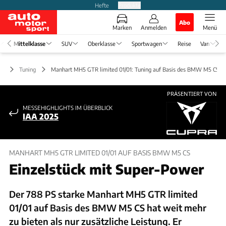
Hefte
Produkte
Abo
Marken
Anmelden
Menü
Mittelklasse
SUV
Oberklasse
Sportwagen
Reise
Van
se
Tuning
Manhart MH5 GTR limited 01/01: Tuning auf Basis des BMW M5 CS
PRÄSENTIERT VON
MESSEHIGHLIGHTS IM ÜBERBLICK
IAA 2025
MANHART MH5 GTR LIMITED 01/01 AUF BASIS BMW M5 CS
Einzelstück mit Super-Power
Der 788 PS starke Manhart MH5 GTR limited
01/01 auf Basis des BMW M5 CS hat weit mehr
zu bieten als nur zusätzliche Leistung. Er