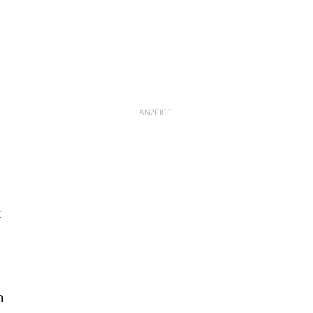
ANZEIGE
t
n