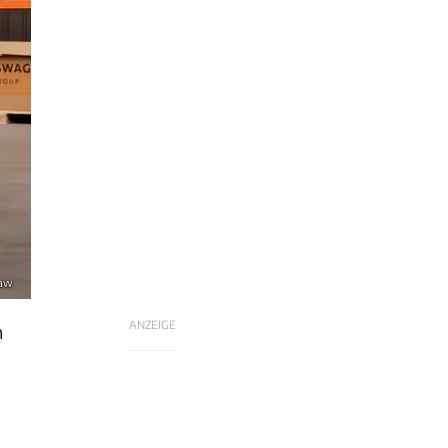
haw
ANZEIGE
n