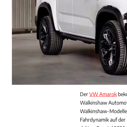
Der
VW Amarok
beko
Walkinshaw Automoti
Walkinshaw-Modelle d
Fahrdynamik auf der