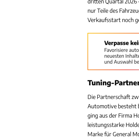
dritten Quartal 2026
nur Teile des Fahrzeu
Verkaufsstart noch g
Verpasse ke
Favorisiere aut
neuesten Inhal
und Auswahl be
Tuning-Partner
Die Partnerschaft z
Automotive besteht b
ging aus der Firma Ho
leistungsstarke Hold
Marke für General Mo