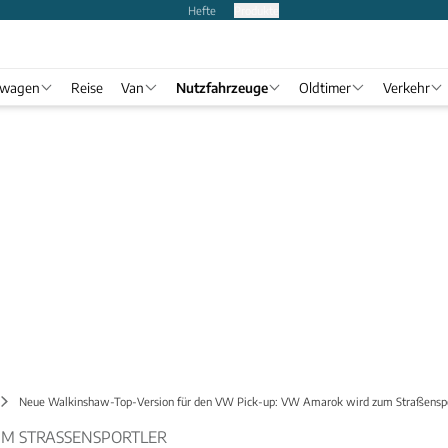
Hefte
Produkte
twagen
Reise
Van
Nutzfahrzeuge
Oldtimer
Verkehr
Neue Walkinshaw-Top-Version für den VW Pick-up: VW Amarok wird zum Straßenspo
M STRASSENSPORTLER