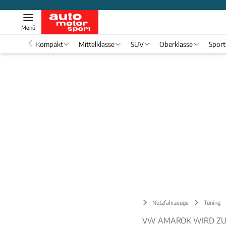
Menü
nwagen
Kompakt
Mittelklasse
SUV
Oberklasse
Spor
Nutzfahrzeuge
Tuning
VW AMAROK WIRD ZU