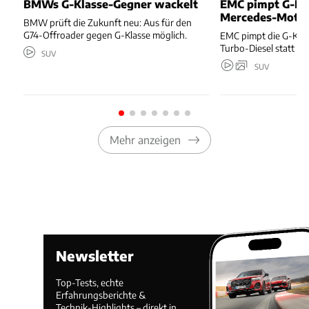
BMWs G-Klasse-Gegner wackelt
EMC pimpt G-Kl
Mercedes-Moto
BMW prüft die Zukunft neu: Aus für den
G74-Offroader gegen G-Klasse möglich.
EMC pimpt die G-Kla
Turbo-Diesel statt T
SUV
SUV
Mehr anzeigen
Newsletter
Top-Tests, echte
Erfahrungsberichte &
Technik-Highlights – direkt in