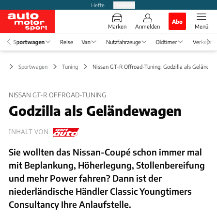
Hefte
Produkte
Abo
Marken
Anmelden
Menü
Sportwagen
Reise
Van
Nutzfahrzeuge
Oldtimer
Verkehr
Sportwagen
Tuning
Nissan GT-R Offroad-Tuning: Godzilla als Gelände
NISSAN GT-R OFFROAD-TUNING
Godzilla als Geländewagen
INHALT VON
Sie wollten das Nissan-Coupé schon immer mal
mit Beplankung, Höherlegung, Stollenbereifung
und mehr Power fahren? Dann ist der
niederländische Händler Classic Youngtimers
Consultancy Ihre Anlaufstelle.