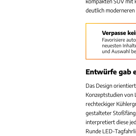
kompakten SUV mit k
deutlich moderneren A
Verpasse ke
Favorisiere aut
neuesten Inhal
und Auswahl be
Entwürfe gab e
Das Design orientier
Konzeptstudien von La
rechteckiger Kühlergr
gestalteter Stoßfänge
interpretiert diese j
Runde LED-Tagfahrli