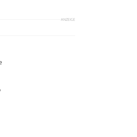
ANZEIGE
e
o