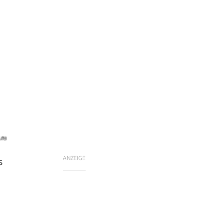
.ru
ANZEIGE
s