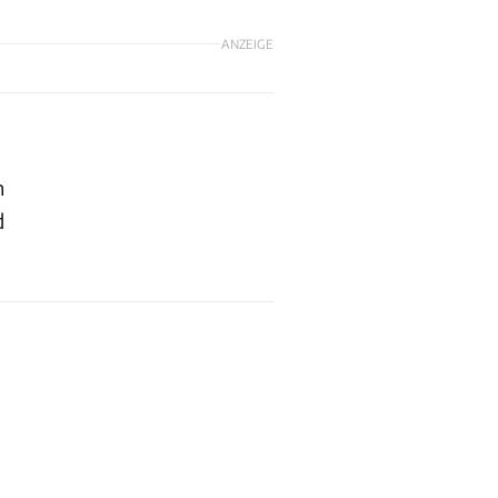
ANZEIGE
n
d