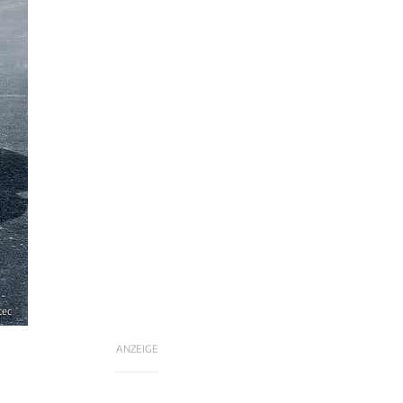
tec
ANZEIGE