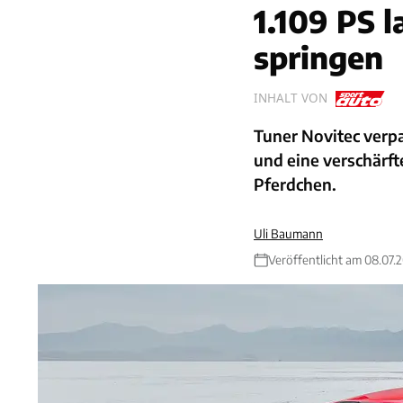
1.109 PS 
springen
INHALT VON
Tuner Novitec verp
und eine verschärft
Pferdchen.
Uli Baumann
Veröffentlicht am 08.07.