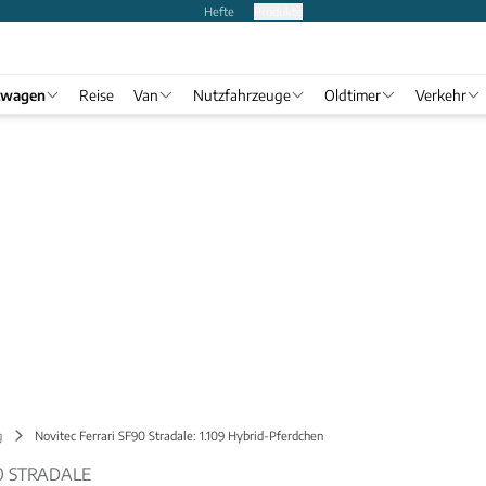
Hefte
Produkte
twagen
Reise
Van
Nutzfahrzeuge
Oldtimer
Verkehr
g
Novitec Ferrari SF90 Stradale: 1.109 Hybrid-Pferdchen
0 STRADALE