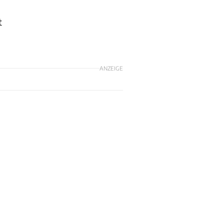
t
ANZEIGE
n