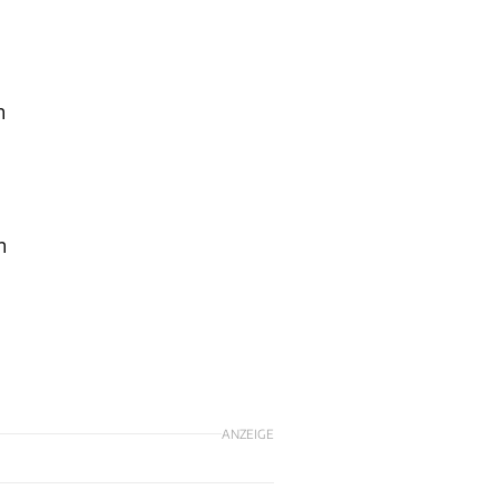
n
n
ANZEIGE