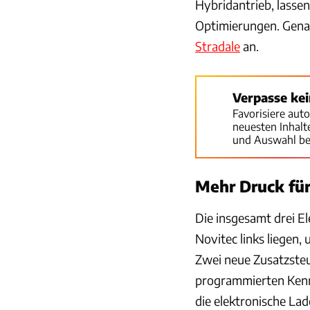
Hybridantrieb, lasse
Optimierungen. Genau
Stradale
an.
Verpasse ke
Favorisiere aut
neuesten Inhal
und Auswahl be
Mehr Druck fü
Die insgesamt drei E
Novitec links liegen,
Zwei neue Zusatzsteu
programmierten Kenn
die elektronische La