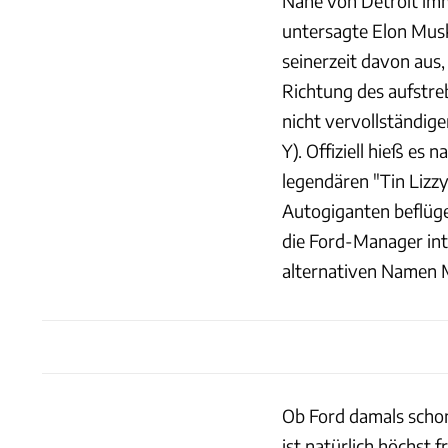
Nähe von Detroit im
untersagte Elon Musk 
seinerzeit davon aus,
Richtung des aufstre
nicht vervollständig
Y). Offiziell hieß es 
legendären "Tin Lizz
Autogiganten beflüge
die Ford-Manager in
alternativen Namen M
Ob Ford damals schon
ist natürlich höchst f