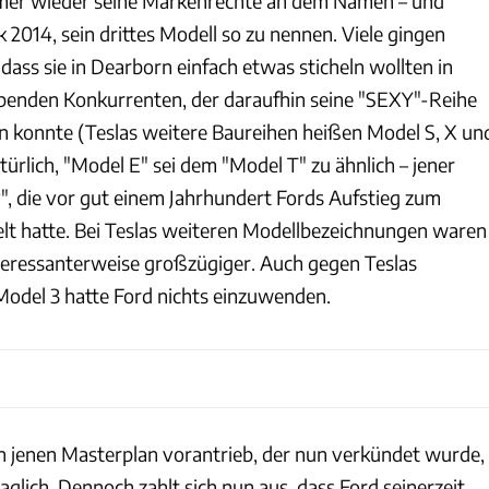
mer wieder seine Markenrechte an dem Namen – und
2014, sein drittes Modell so zu nennen. Viele gingen
 dass sie in Dearborn einfach etwas sticheln wollten in
benden Konkurrenten, der daraufhin seine "SEXY"-Reihe
en konnte (Teslas weitere Baureihen heißen Model S, X un
natürlich, "Model E" sei dem "Model T" zu ähnlich – jener
y", die vor gut einem Jahrhundert Fords Aufstieg zum
lt hatte. Bei Teslas weiteren Modellbezeichnungen waren
teressanterweise großzügiger. Auch gegen Teslas
odel 3 hatte Ford nichts einzuwenden.
 jenen Masterplan vorantrieb, der nun verkündet wurde,
raglich. Dennoch zahlt sich nun aus, dass Ford seinerzeit