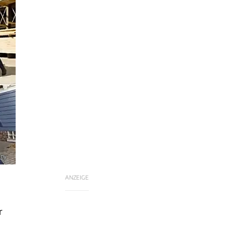
any
ANZEIGE
r