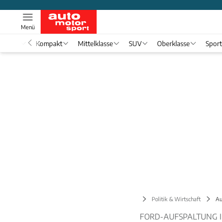
Menü
nwagen
Kompakt
Mittelklasse
SUV
Oberklasse
Spor
Verkehr
Politik & Wirtschaft
Au
FORD-AUFSPALTUNG I