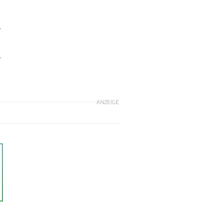
e
e
ANZEIGE