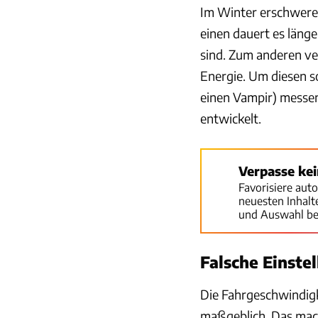
Im Winter erschwere
einen dauert es läng
sind. Zum anderen ver
Energie. Um diesen 
einen Vampir) messen
entwickelt.
Verpasse ke
Favorisiere aut
neuesten Inhal
und Auswahl be
Falsche Einste
Die Fahrgeschwindig
maßgeblich. Das mach