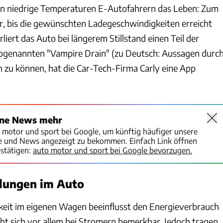
n niedrige Temperaturen E-Autofahrern das Leben: Zum
er, bis die gewünschten Ladegeschwindigkeiten erreicht
liert das Auto bei längerem Stillstand einen Teil der
sogenannten "Vampire Drain" (zu Deutsch: Aussagen durc
 zu können, hat die Car-Tech-Firma Carly eine App
ine News mehr
o motor und sport bei Google, um künftig häufiger unsere
te und News angezeigt zu bekommen. Einfach Link öffnen
stätigen:
auto motor und sport bei Google bevorzugen.
llungen im Auto
keit im eigenen Wagen beeinflusst den Energieverbrauch
t sich vor allem bei Stromern bemerkbar. Jedoch tragen