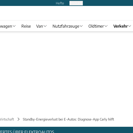
Hefte
Produkte
twagen
Reise
Van
Nutzfahrzeuge
Oldtimer
Verkehr
Wirtschaft
Standby-Energieverlust bei E-Autos: Diagnose-App Carly hilft
WERTES ÜBER ELEKTROAUTOS