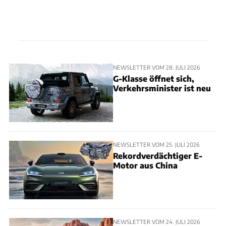
NEWSLETTER VOM 28. JULI 2026
G-Klasse öffnet sich,
Verkehrsminister ist neu
NEWSLETTER VOM 25. JULI 2026
Rekordverdächtiger E-
Motor aus China
NEWSLETTER VOM 24. JULI 2026