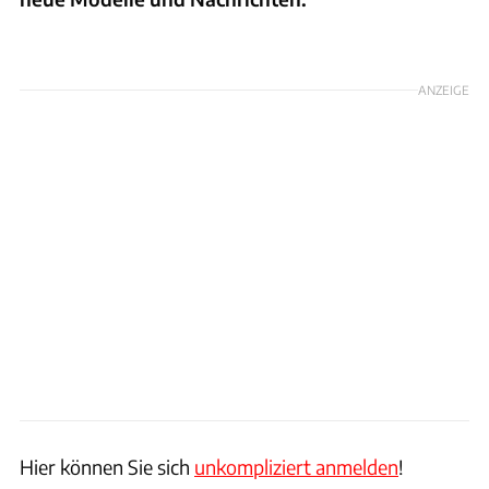
Foto: Hersteller/ Arturo Rivas / SB Medien / Patrick Lang
ANZEIGE
Hier können Sie sich
unkompliziert anmelden
!