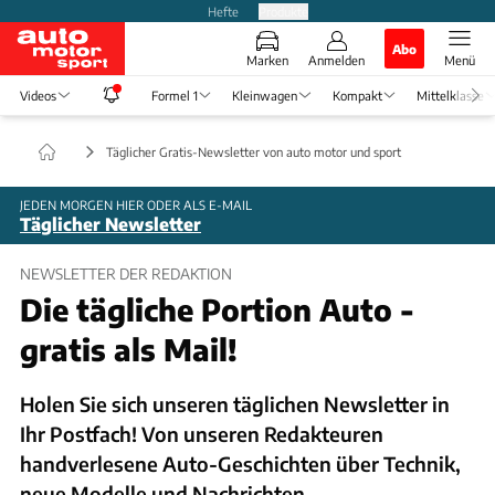
Hefte
Produkte
Abo
Marken
Anmelden
Menü
Videos
Formel 1
Kleinwagen
Kompakt
Mittelklasse
Täglicher Gratis-Newsletter von auto motor und sport
JEDEN MORGEN HIER ODER ALS E-MAIL
Täglicher Newsletter
NEWSLETTER DER REDAKTION
Die tägliche Portion Auto -
gratis als Mail!
Holen Sie sich unseren täglichen Newsletter in
Ihr Postfach! Von unseren Redakteuren
handverlesene Auto-Geschichten über Technik,
neue Modelle und Nachrichten.