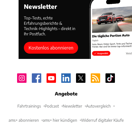
Newsletter
Top-Tests, echte
Erfahrungsberichte &
Technik-Highlights – direkt in
Ihr Postfach.
Kostenlos abonnieren
Angebote
Fahrtrainings
Podcast
Newsletter
Autovergleich
ams+ abonnieren
ams+ hier kündigen
Widerruf digitaler Käufe