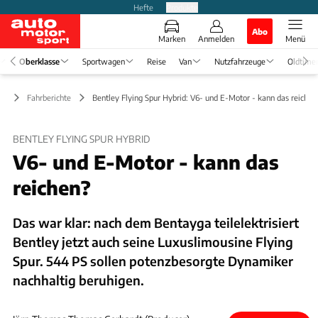
Hefte
Produkte
Abo
Marken
Anmelden
Menü
Oberklasse
Sportwagen
Reise
Van
Nutzfahrzeuge
Oldtime
se
Fahrberichte
Bentley Flying Spur Hybrid: V6- und E-Motor - kann das reichen
BENTLEY FLYING SPUR HYBRID
V6- und E-Motor - kann das
reichen?
Das war klar: nach dem Bentayga teilelektrisiert
Bentley jetzt auch seine Luxuslimousine Flying
Spur. 544 PS sollen potenzbesorgte Dynamiker
nachhaltig beruhigen.