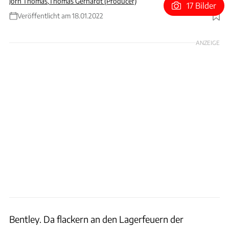
Jörn Thomas
,
Thomas Gerhardt (Producer)
17 Bilder
Veröffentlicht am 18.01.2022
Foto: James Lipman
ANZEIGE
Bentley. Da flackern an den Lagerfeuern der