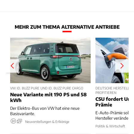
MEHR ZUM THEMA ALTERNATIVE ANTRIEBE
VW ID. BUZZ PURE UND ID. BUZZ PURE CARGO
DEUTSCHE HERSTELLER
PROFITIEREN
Neue Variante mit 190 PS und 58
CSU fordert Um
kWh
Prämie
Der Elektro-Bus von VW hat eine neue
E-Auto-Prämie soll z
Basisvariante.
Hersteller verändert
Neuvorstellungen & Erlkönige
Politik & Wirtschaft