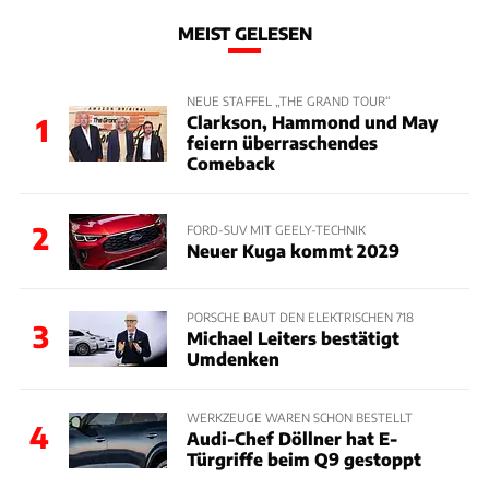
MEIST GELESEN
NEUE STAFFEL „THE GRAND TOUR“
Clarkson, Hammond und May
1
feiern überraschendes
Comeback
2
FORD-SUV MIT GEELY-TECHNIK
Neuer Kuga kommt 2029
PORSCHE BAUT DEN ELEKTRISCHEN 718
3
Michael Leiters bestätigt
Umdenken
WERKZEUGE WAREN SCHON BESTELLT
4
Audi-Chef Döllner hat E-
Türgriffe beim Q9 gestoppt