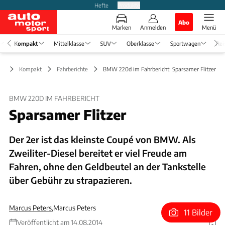
Hefte
Produkte
Abo
Marken
Anmelden
Menü
Kompakt
Mittelklasse
SUV
Oberklasse
Sportwagen
Rei
Kompakt
Fahrberichte
BMW 220d im Fahrbericht: Sparsamer Flitzer
BMW 220D IM FAHRBERICHT
Sparsamer Flitzer
Der 2er ist das kleinste Coupé von BMW. Als
Zweiliter-Diesel bereitet er viel Freude am
Fahren, ohne den Geldbeutel an der Tankstelle
über Gebühr zu strapazieren.
Marcus Peters
,
Marcus Peters
11 Bilder
Veröffentlicht am 14.08.2014