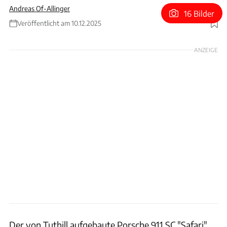
Andreas Of-Allinger
16 Bilder
Veröffentlicht am 10.12.2025
Foto: Robin Adams/RM Sotheby's/Audi AG (Montage)
ANZEIGE
Der von Tuthill aufgebaute Porsche 911 SC "Safari"