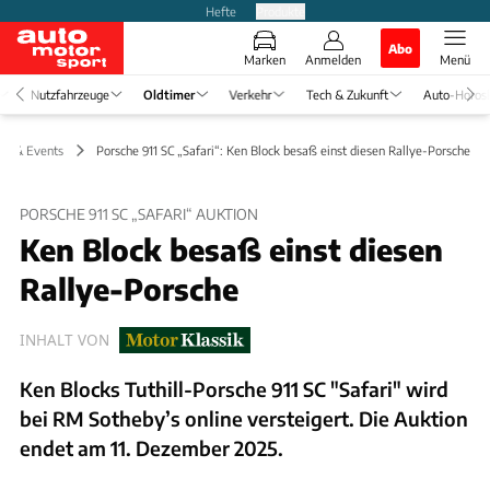
Hefte
Produkte
Abo
Marken
Anmelden
Menü
Nutzfahrzeuge
Oldtimer
Verkehr
Tech & Zukunft
Auto-Horos
en & Events
Porsche 911 SC „Safari“: Ken Block besaß einst diesen Rallye-Porsche
PORSCHE 911 SC „SAFARI“ AUKTION
Ken Block besaß einst diesen
Rallye-Porsche
INHALT VON
Ken Blocks Tuthill-Porsche 911 SC "Safari" wird
bei RM Sotheby’s online versteigert. Die Auktion
endet am 11. Dezember 2025.