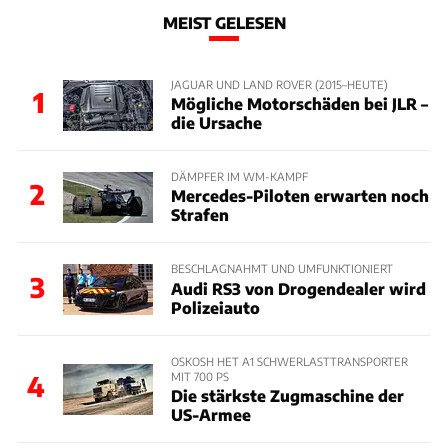
MEIST GELESEN
JAGUAR UND LAND ROVER (2015–HEUTE)
1
Mögliche Motorschäden bei JLR –
die Ursache
DÄMPFER IM WM-KAMPF
2
Mercedes-Piloten erwarten noch
Strafen
BESCHLAGNAHMT UND UMFUNKTIONIERT
3
Audi RS3 von Drogendealer wird
Polizeiauto
OSKOSH HET A1 SCHWERLASTTRANSPORTER
MIT 700 PS
4
Die stärkste Zugmaschine der
US-Armee