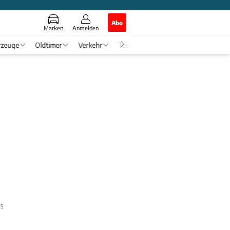
Abo
Marken
Anmelden
rzeuge
Oldtimer
Verkehr
Tech & Zukunft
Auto-Horosko
 Seite