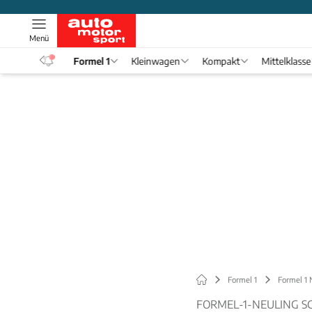
Menü
eos
Formel 1
Kleinwagen
Kompakt
Mittelklasse
Formel 1
Formel 1
FORMEL-1-NEULING S