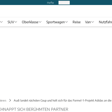
Hefte
Produkte
SUV
Oberklasse
Sportwagen
Reise
Van
Nutzfah
 News
Audi landet nächsten Coup und holt sich für das Formel-1-Projekt Adidas an die
CHNAPPT SICH BERÜHMTEN PARTNER