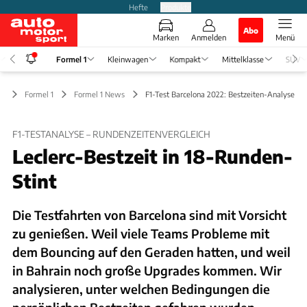
Hefte
Produkte
Abo
Marken
Anmelden
Menü
Formel 1
Kleinwagen
Kompakt
Mittelklasse
SUV
Formel 1
Formel 1 News
F1-Test Barcelona 2022: Bestzeiten-Analyse
F1-TESTANALYSE – RUNDENZEITENVERGLEICH
Leclerc-Bestzeit in 18-Runden-
Stint
Die Testfahrten von Barcelona sind mit Vorsicht
zu genießen. Weil viele Teams Probleme mit
dem Bouncing auf den Geraden hatten, und weil
in Bahrain noch große Upgrades kommen. Wir
analysieren, unter welchen Bedingungen die