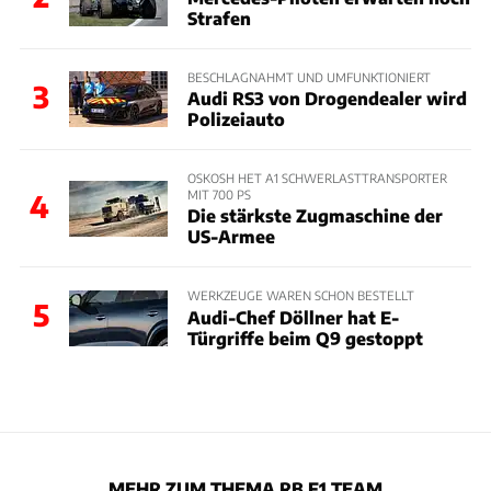
Strafen
BESCHLAGNAHMT UND UMFUNKTIONIERT
3
Audi RS3 von Drogendealer wird
Polizeiauto
OSKOSH HET A1 SCHWERLASTTRANSPORTER
MIT 700 PS
4
Die stärkste Zugmaschine der
US-Armee
WERKZEUGE WAREN SCHON BESTELLT
5
Audi-Chef Döllner hat E-
Türgriffe beim Q9 gestoppt
MEHR ZUM THEMA RB F1 TEAM