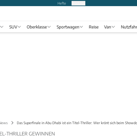
Hefte
Produkte
SUV
Oberklasse
Sportwagen
Reise
Van
Nutzfah
 News
Das Superfinale in Abu Dhabi ist ein Titel-Thriller: Wer krönt sich beim Show
TEL-THRILLER GEWINNEN