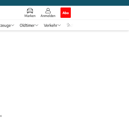
Abo
Marken
Anmelden
rzeuge
Oldtimer
Verkehr
Tech & Zukunft
Auto-Horosko
down?