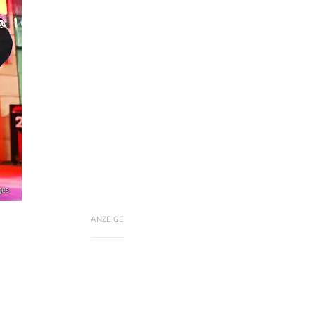
ges
ANZEIGE