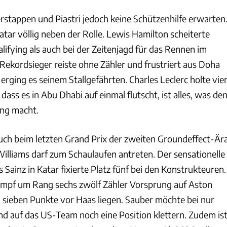
erstappen und Piastri jedoch keine Schützenhilfe erwarten
atar völlig neben der Rolle. Lewis Hamilton scheiterte
ifying als auch bei der Zeitenjagd für das Rennen im
Rekordsieger reiste ohne Zähler und frustriert aus Doha
erging es seinem Stallgefährten. Charles Leclerc holte vie
ass es in Abu Dhabi auf einmal flutscht, ist alles, was de
ng macht.
auch beim letzten Grand Prix der zweiten Groundeffect-Är
illiams darf zum Schaulaufen antreten. Der sensationelle
s Sainz in Katar fixierte Platz fünf bei den Konstrukteuren.
ampf um Rang sechs zwölf Zähler Vorsprung auf Aston
 sieben Punkte vor Haas liegen. Sauber möchte bei nur
nd auf das US-Team noch eine Position klettern. Zudem is