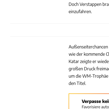
Doch Verstappen brau
einzufahren.
Außenseiterchancen au
wie der kommende Cha
Katar zeigte er wied
großen Druck freima
um die WM-Trophäe je
den Titel.
Verpasse ke
Favorisiere aut