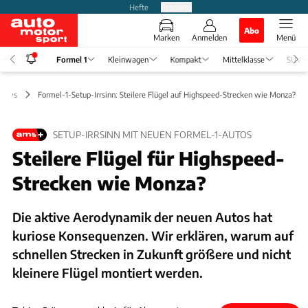
Hefte
Produkte
Abo
Marken
Anmelden
Menü
Formel 1
Kleinwagen
Kompakt
Mittelklasse
SUV
 News
Formel-1-Setup-Irrsinn: Steilere Flügel auf Highspeed-Strecken wie Monza?
SETUP-IRRSINN MIT NEUEN FORMEL-1-AUTOS
Steilere Flügel für Highspeed-
Strecken wie Monza?
Die aktive Aerodynamik der neuen Autos hat
kuriose Konsequenzen. Wir erklären, warum auf
schnellen Strecken in Zukunft größere und nicht
kleinere Flügel montiert werden.