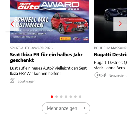
SPORT-AUTO-AWARD 2026
BOLIDE IM MASSANZUG
Seat Ibiza FR für ein halbes Jahr
Bugatti Destrier
geschenkt
Bugatti Destrier: 1,0
stark – ohne Aero-An
Lust auf ein neues Auto? Vielleicht den Seat
Ibiza FR? Wir können helfen!
Neuvorstellung
Sportwagen
Mehr anzeigen