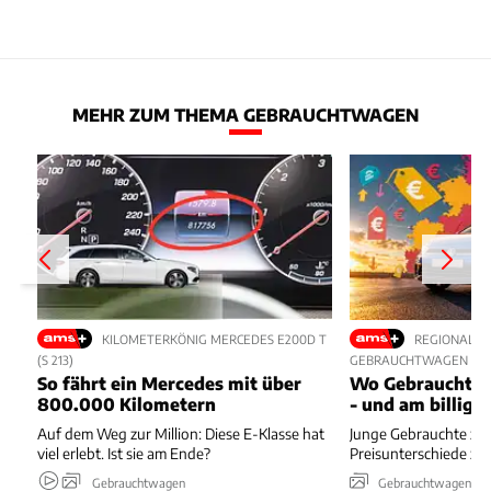
MEHR ZUM THEMA GEBRAUCHTWAGEN
KILOMETERKÖNIG MERCEDES E200D T
REGIONALE 
(S 213)
GEBRAUCHTWAGEN
So fährt ein Mercedes mit über
Wo Gebrauchte 
800.000 Kilometern
- und am billigs
Auf dem Weg zur Million: Diese E-Klasse hat
Junge Gebrauchte zei
viel erlebt. Ist sie am Ende?
Preisunterschiede zw
Gebrauchtwagen
Gebrauchtwagen