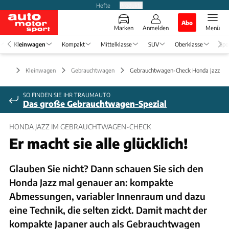
Hefte
Produkte
Abo
Marken
Anmelden
Menü
Kleinwagen
Kompakt
Mittelklasse
SUV
Oberklasse
Spo
Kleinwagen
Gebrauchtwagen
Gebrauchtwagen-Check Honda Jazz
SO FINDEN SIE IHR TRAUMAUTO
Das große Gebrauchtwagen-Spezial
HONDA JAZZ IM GEBRAUCHTWAGEN-CHECK
Er macht sie alle glücklich!
Glauben Sie nicht? Dann schauen Sie sich den
Honda Jazz mal genauer an: kompakte
Abmessungen, variabler Innenraum und dazu
eine Technik, die selten zickt. Damit macht der
kompakte Japaner auch als Gebrauchtwagen