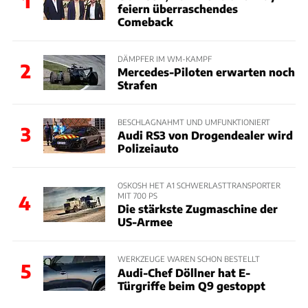
1
feiern überraschendes
Comeback
DÄMPFER IM WM-KAMPF
2
Mercedes-Piloten erwarten noch
Strafen
BESCHLAGNAHMT UND UMFUNKTIONIERT
3
Audi RS3 von Drogendealer wird
Polizeiauto
OSKOSH HET A1 SCHWERLASTTRANSPORTER
MIT 700 PS
4
Die stärkste Zugmaschine der
US-Armee
WERKZEUGE WAREN SCHON BESTELLT
5
Audi-Chef Döllner hat E-
Türgriffe beim Q9 gestoppt