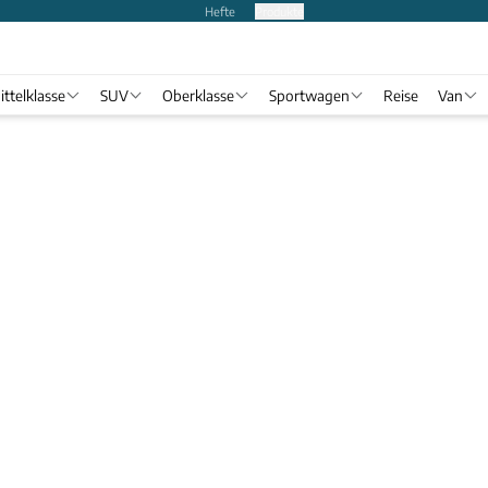
Hefte
Produkte
ittelklasse
SUV
Oberklasse
Sportwagen
Reise
Van