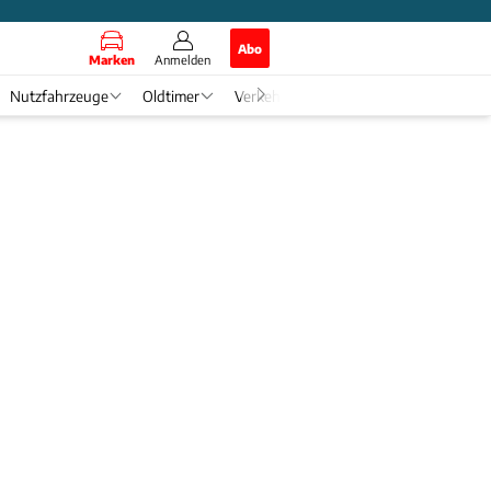
Abo
Marken
Anmelden
Nutzfahrzeuge
Oldtimer
Verkehr
Tech & Zukunft
Auto