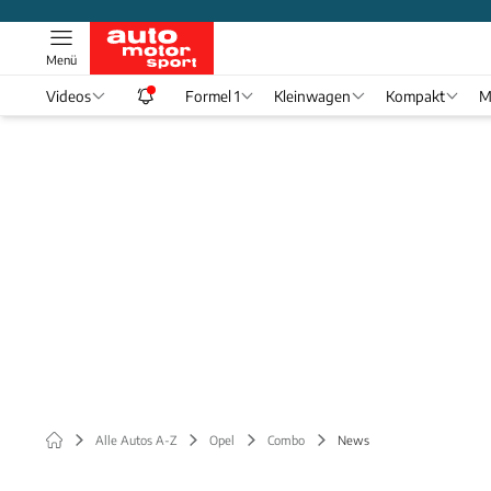
Menü
Videos
Formel 1
Kleinwagen
Kompakt
M
Alle Autos A-Z
Opel
Combo
News