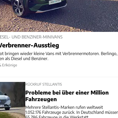
IESEL- UND BENZINER-MINIVANS
Verbrenner-Ausstieg
ot bringen wieder kleine Vans mit Verbrennermotoren. Berlingo,
n als Diesel und Benziner.
& Erlkönige
RÜCKRUF STELLANTIS
Probleme bei über einer Million
Fahrzeugen
Mehrere Stellantis-Marken rufen weltweit
1.052.176 Fahrzeuge zurück. In Deutschland müsse
65.786 Fahrzeuge in die Werkstatt.