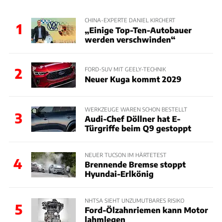
CHINA-EXPERTE DANIEL KIRCHERT
1
„Einige Top-Ten-Autobauer
werden verschwinden“
2
FORD-SUV MIT GEELY-TECHNIK
Neuer Kuga kommt 2029
WERKZEUGE WAREN SCHON BESTELLT
3
Audi-Chef Döllner hat E-
Türgriffe beim Q9 gestoppt
NEUER TUCSON IM HÄRTETEST
4
Brennende Bremse stoppt
Hyundai-Erlkönig
NHTSA SIEHT UNZUMUTBARES RISIKO
5
Ford-Ölzahnriemen kann Motor
lahmlegen