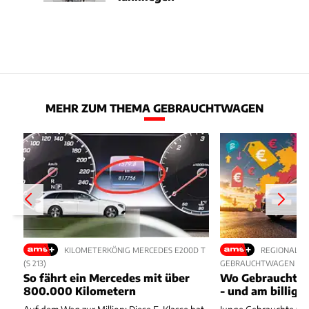
MEHR ZUM THEMA GEBRAUCHTWAGEN
KILOMETERKÖNIG MERCEDES E200D T
REGIONALE 
(S 213)
GEBRAUCHTWAGEN
So fährt ein Mercedes mit über
Wo Gebrauchte 
800.000 Kilometern
- und am billigs