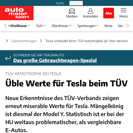
Hefte
Produkte
Abo
Marken
Anmelden
Menü
Mittelklasse
SUV
Oberklasse
Sportwagen
Reise
Van
se
Gebrauchtwagen
Tesla schneidet beim TÜV katastrophal ab: Hier stecken di
SO FINDEN SIE IHR TRAUMAUTO
Das große Gebrauchtwagen-Spezial
TÜV-KATASTROPHE BEI TESLA
Üble Werte für Tesla beim TÜV
Neue Erkenntnisse des TÜV-Verbands zeigen
erneut miserable Werte für Tesla. Mängelkönig
ist diesmal der Model Y. Statistisch ist er bei der
HU weitaus problematischer, als vergleichbare
E-Autos.