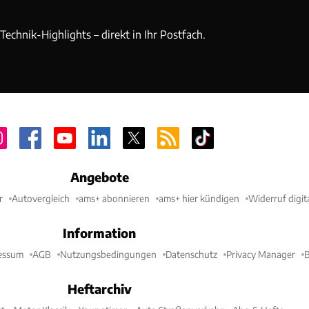
echnik-Highlights – direkt in Ihr Postfach.
Angebote
r
Autovergleich
ams+ abonnieren
ams+ hier kündigen
Widerruf digit
Information
essum
AGB
Nutzungsbedingungen
Datenschutz
Privacy Manager
B
Heftarchiv