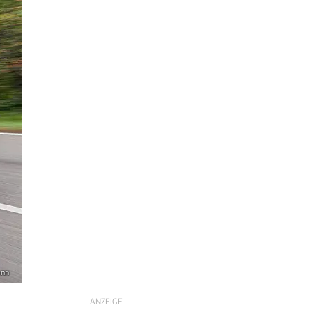
ann
ANZEIGE