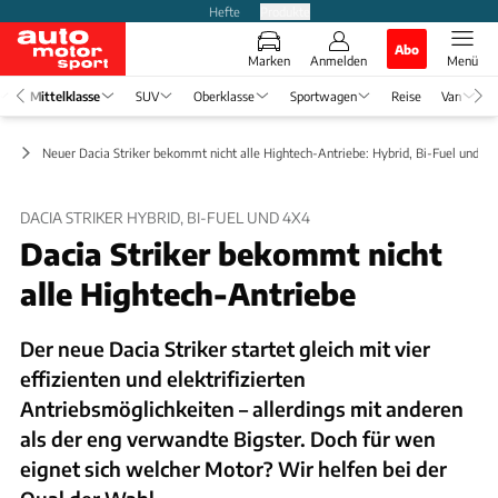
Hefte
Produkte
Abo
Marken
Anmelden
Menü
Mittelklasse
SUV
Oberklasse
Sportwagen
Reise
Van
se
Neuer Dacia Striker bekommt nicht alle Hightech-Antriebe: Hybrid, Bi-Fuel und 4
DACIA STRIKER HYBRID, BI-FUEL UND 4X4
Dacia Striker bekommt nicht
alle Hightech-Antriebe
Der neue Dacia Striker startet gleich mit vier
effizienten und elektrifizierten
Antriebsmöglichkeiten – allerdings mit anderen
als der eng verwandte Bigster. Doch für wen
eignet sich welcher Motor? Wir helfen bei der