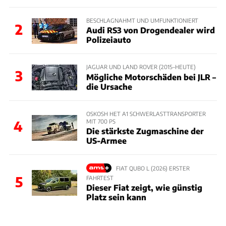
BESCHLAGNAHMT UND UMFUNKTIONIERT
2
Audi RS3 von Drogendealer wird
Polizeiauto
JAGUAR UND LAND ROVER (2015–HEUTE)
3
Mögliche Motorschäden bei JLR –
die Ursache
OSKOSH HET A1 SCHWERLASTTRANSPORTER
MIT 700 PS
4
Die stärkste Zugmaschine der
US-Armee
FIAT QUBO L (2026) ERSTER
5
FAHRTEST
Dieser Fiat zeigt, wie günstig
Platz sein kann