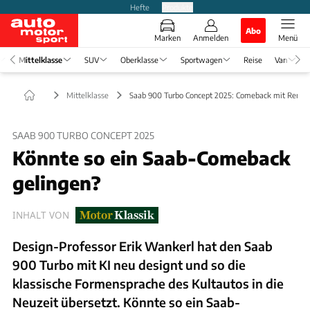
Hefte
Produkte
Abo
Marken
Anmelden
Menü
Mittelklasse
SUV
Oberklasse
Sportwagen
Reise
Van
Mittelklasse
Saab 900 Turbo Concept 2025: Comeback mit Rema
SAAB 900 TURBO CONCEPT 2025
Könnte so ein Saab-Comeback
gelingen?
INHALT VON
Design-Professor Erik Wankerl hat den Saab
900 Turbo mit KI neu designt und so die
klassische Formensprache des Kultautos in die
Neuzeit übersetzt. Könnte so ein Saab-