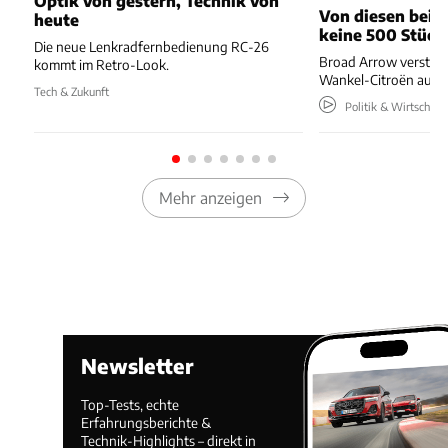
Optik von gestern, Technik von
Von diesen beide
heute
keine 500 Stück
Die neue Lenkradfernbedienung RC-26
Broad Arrow versteig
kommt im Retro-Look.
Wankel-Citroën aus 
Tech & Zukunft
Politik & Wirtschaft
Mehr anzeigen
Newsletter
Top-Tests, echte
Erfahrungsberichte &
Technik-Highlights – direkt in