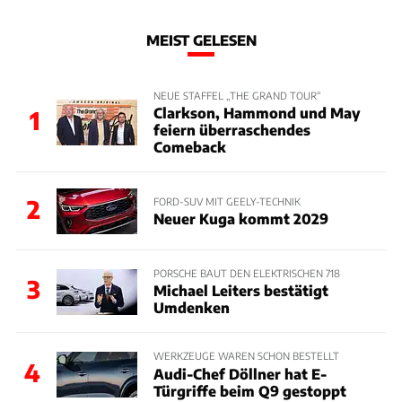
MEIST GELESEN
NEUE STAFFEL „THE GRAND TOUR“
Clarkson, Hammond und May
1
feiern überraschendes
Comeback
2
FORD-SUV MIT GEELY-TECHNIK
Neuer Kuga kommt 2029
PORSCHE BAUT DEN ELEKTRISCHEN 718
3
Michael Leiters bestätigt
Umdenken
WERKZEUGE WAREN SCHON BESTELLT
4
Audi-Chef Döllner hat E-
Türgriffe beim Q9 gestoppt