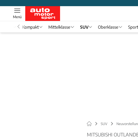
Menü
nwagen
Kompakt
Mittelklasse
SUV
Oberklasse
Spor
SUV
Neuvorstellun
MITSUBISHI OUTLANDE