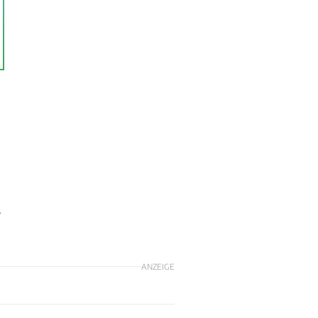
m
s
ANZEIGE