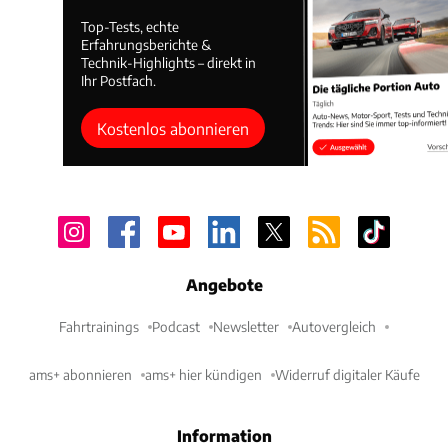
Top-Tests, echte
Erfahrungsberichte &
Technik-Highlights – direkt in
Ihr Postfach.
Kostenlos abonnieren
Angebote
Fahrtrainings
Podcast
Newsletter
Autovergleich
ams+ abonnieren
ams+ hier kündigen
Widerruf digitaler Käufe
Information