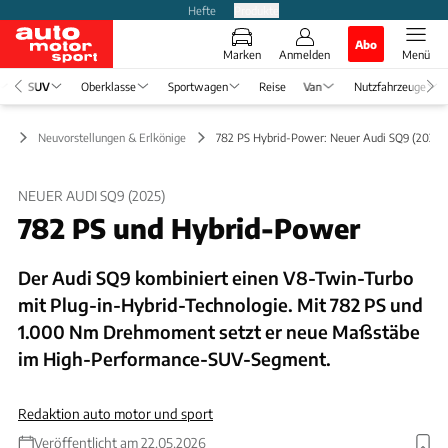
Hefte
Produkte
Abo
Marken
Anmelden
Menü
SUV
Oberklasse
Sportwagen
Reise
Van
Nutzfahrzeuge
UV
Neuvorstellungen & Erlkönige
782 PS Hybrid-Power: Neuer Audi SQ9 (2025) 
NEUER AUDI SQ9 (2025)
782 PS und Hybrid-Power
Der Audi SQ9 kombiniert einen V8-Twin-Turbo
mit Plug-in-Hybrid-Technologie. Mit 782 PS und
1.000 Nm Drehmoment setzt er neue Maßstäbe
im High-Performance-SUV-Segment.
Redaktion auto motor und sport
Veröffentlicht am 22.05.2026