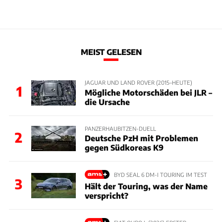
MEIST GELESEN
JAGUAR UND LAND ROVER (2015–HEUTE)
1
Mögliche Motorschäden bei JLR –
die Ursache
PANZERHAUBITZEN-DUELL
2
Deutsche PzH mit Problemen
gegen Südkoreas K9
BYD SEAL 6 DM-I TOURING IM TEST
3
Hält der Touring, was der Name
verspricht?