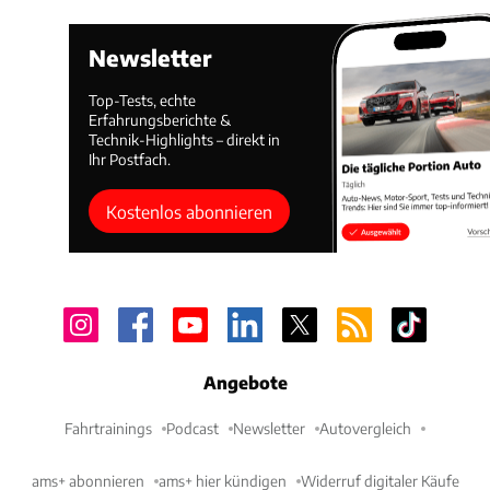
Newsletter
Top-Tests, echte
Erfahrungsberichte &
Technik-Highlights – direkt in
Ihr Postfach.
Kostenlos abonnieren
Angebote
Fahrtrainings
Podcast
Newsletter
Autovergleich
ams+ abonnieren
ams+ hier kündigen
Widerruf digitaler Käufe