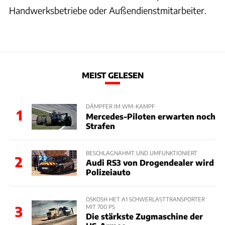
Handwerksbetriebe oder Außendienstmitarbeiter.
MEIST GELESEN
DÄMPFER IM WM-KAMPF
1
Mercedes-Piloten erwarten noch
Strafen
BESCHLAGNAHMT UND UMFUNKTIONIERT
2
Audi RS3 von Drogendealer wird
Polizeiauto
OSKOSH HET A1 SCHWERLASTTRANSPORTER
MIT 700 PS
3
Die stärkste Zugmaschine der