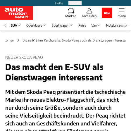
Hefte
Produkte
Abo
Marken
Anmelden
Menü
e
SUV
Oberklasse
Sportwagen
Reise
Van
Nutzfahrzeuge
Erlkönige
Bis zu 642 km Reichweite: Skoda Peaq auch als Dienstwagen interessant
NEUER SKODA PEAQ
Das macht den E-SUV als
Dienstwagen interessant
Mit dem Skoda Peaq präsentiert die tschechische
Marke ihr neues Elektro-Flaggschiff, das nicht
nur durch seine Größe, sondern auch durch
seine Vielseitigkeit beeindruckt. Der Peaq richtet
sich auch an Geschäftskunden und Vielfahrer,