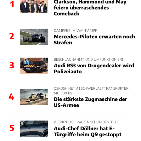
Clarkson, Hammond und May
1
feiern überraschendes
Comeback
DÄMPFER IM WM-KAMPF
2
Mercedes-Piloten erwarten noch
Strafen
BESCHLAGNAHMT UND UMFUNKTIONIERT
3
Audi RS3 von Drogendealer wird
Polizeiauto
OSKOSH HET A1 SCHWERLASTTRANSPORTER
MIT 700 PS
4
Die stärkste Zugmaschine der
US-Armee
WERKZEUGE WAREN SCHON BESTELLT
5
Audi-Chef Döllner hat E-
Türgriffe beim Q9 gestoppt