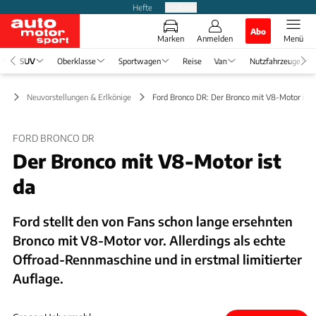
Hefte
Produkte
Abo
Marken
Anmelden
Menü
SUV
Oberklasse
Sportwagen
Reise
Van
Nutzfahrzeuge
UV
Neuvorstellungen & Erlkönige
Ford Bronco DR: Der Bronco mit V8-Motor ist 
FORD BRONCO DR
Der Bronco mit V8-Motor ist
da
Ford stellt den von Fans schon lange ersehnten
Bronco mit V8-Motor vor. Allerdings als echte
Offroad-Rennmaschine und in erstmal limitierter
Auflage.