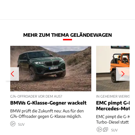
MEHR ZUM THEMA GELÄNDEWAGEN
G74-OFFROADER VOR DEM AUS?
IN GEHEIMER WERKSTAT
BMWs G-Klasse-Gegner wackelt
EMC pimpt G-Kl
Mercedes-Moto
BMW prüft die Zukunft neu: Aus für den
G74-Offroader gegen G-Klasse möglich.
EMC pimpt die G-Kla
Turbo-Diesel statt T
SUV
SUV