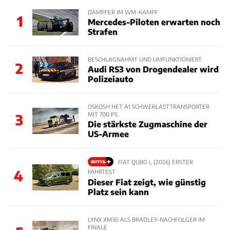
DÄMPFER IM WM-KAMPF
1
Mercedes-Piloten erwarten noch
Strafen
BESCHLAGNAHMT UND UMFUNKTIONIERT
2
Audi RS3 von Drogendealer wird
Polizeiauto
OSKOSH HET A1 SCHWERLASTTRANSPORTER
MIT 700 PS
3
Die stärkste Zugmaschine der
US-Armee
FIAT QUBO L (2026) ERSTER
4
FAHRTEST
Dieser Fiat zeigt, wie günstig
Platz sein kann
LYNX XM30 ALS BRADLEY-NACHFOLGER IM
FINALE