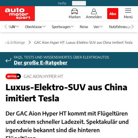
Hefte
Produkte
Abo
Marken
Anmelden
Menü
SUV
Oberklasse
Sportwagen
Reise
Van
Nutzfahrzeuge
ngen & Erlkönige
GAC Aion Hyper HT: Luxus-Elektro-SUV aus China imitiert Tesla
FAQS, TESTS UND WISSENSWERTES ÜBER ELEKTROAUTOS
Der große E-Ratgeber
GAC AION HYPER HT
Luxus-Elektro-SUV aus China
imitiert Tesla
Der GAC Aion Hyper HT kommt mit Flügeltüren
und extrem schneller Ladezeit. Spektakulär und
irgendwie bekannt sind die hinteren