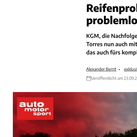
Reifenpro
problemlo
KGM, die Nachfolge
Torres nun auch mit
das auch fürs komp
Alexander Bernt
exklus
Veröffentlicht am 23.09.
Nach dem Benziner un
unter dem Namen Ssa
SUV Torres auf den M
von VW Tiguan und C