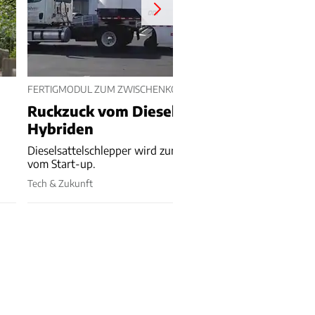
FERTIGMODUL ZUM ZWISCHENKOPPELN
Ruckzuck vom Diesel-Sattelschlepper z
Hybriden
Dieselsattelschlepper wird zum Hybriden - mit Fertigmodu
vom Start-up.
Tech & Zukunft