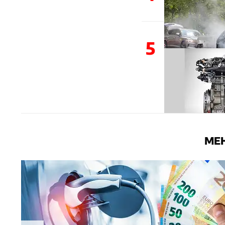
5
MEH