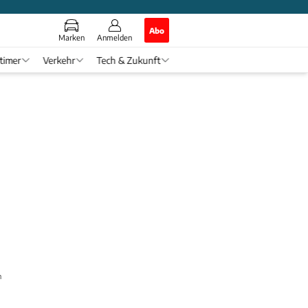
Abo
Marken
Anmelden
timer
Verkehr
Tech & Zukunft
n