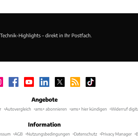
echnik-Highlights – direkt in Ihr Postfach.
Angebote
r
Autovergleich
ams+ abonnieren
ams+ hier kündigen
Widerruf digit
Information
essum
AGB
Nutzungsbedingungen
Datenschutz
Privacy Manager
B