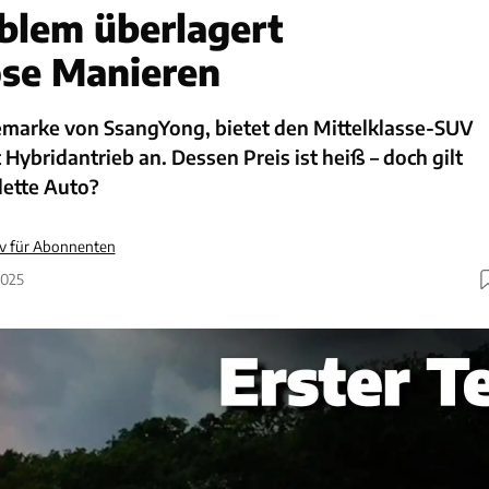
blem überlagert
se Manieren
marke von SsangYong, bietet den Mittelklasse-SUV
 Hybridantrieb an. Dessen Preis ist heiß – doch gilt
lette Auto?
iv für Abonnenten
2025
d der Elektrovariante EVX bringt KGM – einst bekannt
ngYong – nun auch eine Hybridversion des Mittelklasse-
arkt. Mit 4,70 Meter Länge wildert dieser im Segment
upra Terramar.