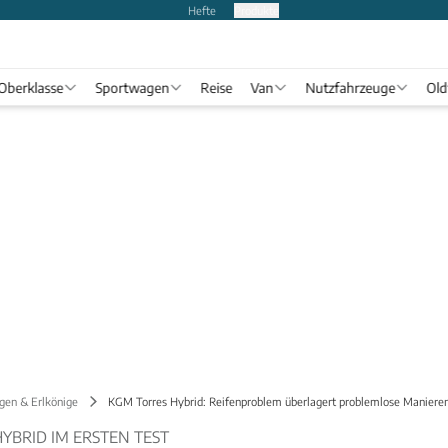
Hefte
Produkte
Oberklasse
Sportwagen
Reise
Van
Nutzfahrzeuge
Old
gen & Erlkönige
KGM Torres Hybrid: Reifenproblem überlagert problemlose Maniere
YBRID IM ERSTEN TEST