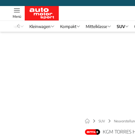
Menü
Formel 1
Kleinwagen
Kompakt
Mittelklasse
SUV
SUV
Neuvorstellun
KGM TORRES H