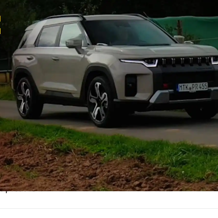
ine News mehr
o motor und sport bei Google, um künftig häufiger unsere
te und News angezeigt zu bekommen. Einfach Link öffnen
stätigen:
auto motor und sport bei Google bevorzugen.
ybridsystem
orres Hybrid arbeitet ein 1,5 Liter großer Vierzylinder
mal 220 Newtonmetern Drehmoment, der je nach
 den Vortrieb sorgt oder als Generator den 1,83
nen Akku wieder auflädt. Das Hybridsystem arbeitet also
rofil im parallelen oder seriellen Modus. Diese lassen sich
s nicht beeinflussen. Welche der neun vorkonfektionierten
 passend ...