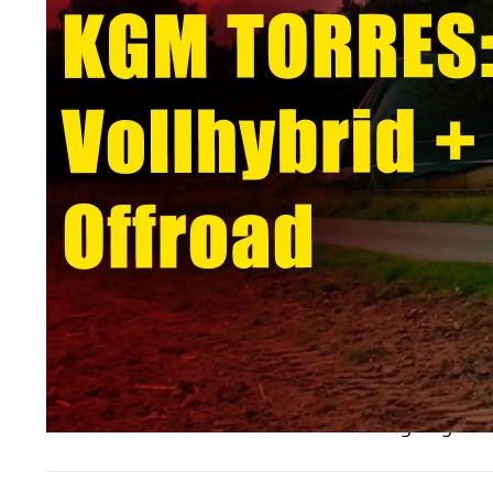
Verpasse ke
Favorisiere aut
neuesten Inhal
und Auswahl be
Antrieb und H
Unter der Haube des T
mit 150 PS und maxi
Fahrmodus selbst für
Kilowattstunden klei
je nach Anforderungsp
vom Fahrer allerding
Fahrstrategien gerade