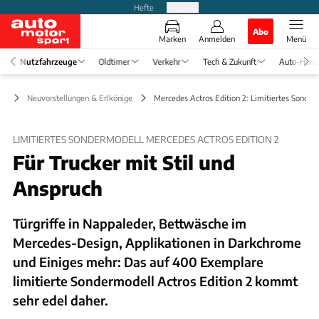
Hefte
Produkte
Abo
Marken
Anmelden
Menü
Nutzfahrzeuge
Oldtimer
Verkehr
Tech & Zukunft
Auto-Horo
ge
Neuvorstellungen & Erlkönige
Mercedes Actros Edition 2: Limitiertes Sonder
LIMITIERTES SONDERMODELL MERCEDES ACTROS EDITION 2
Für Trucker mit Stil und
Anspruch
Türgriffe in Nappaleder, Bettwäsche im
Mercedes-Design, Applikationen in Darkchrome
und Einiges mehr: Das auf 400 Exemplare
limitierte Sondermodell Actros Edition 2 kommt
sehr edel daher.