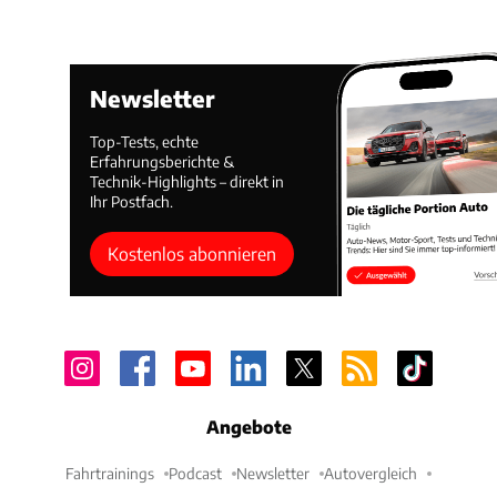
Newsletter
Top-Tests, echte
Erfahrungsberichte &
Technik-Highlights – direkt in
Ihr Postfach.
Kostenlos abonnieren
Angebote
Fahrtrainings
Podcast
Newsletter
Autovergleich