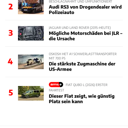
BESCHLAGNAHMT UND UMFUNKTIONIERT
2
Audi RS3 von Drogendealer wird
Polizeiauto
JAGUAR UND LAND ROVER (2015–HEUTE)
3
Mögliche Motorschäden bei JLR –
die Ursache
OSKOSH HET A1 SCHWERLASTTRANSPORTER
MIT 700 PS
4
Die stärkste Zugmaschine der
US-Armee
FIAT QUBO L (2026) ERSTER
5
FAHRTEST
Dieser Fiat zeigt, wie günstig
Platz sein kann