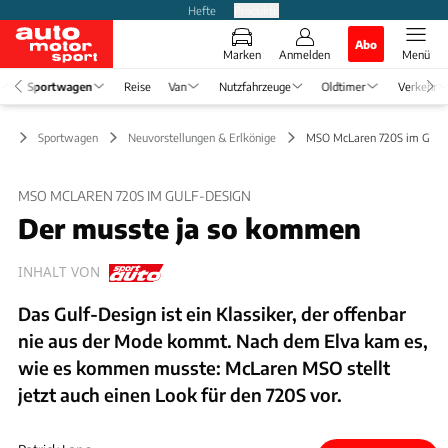
Hefte
Produkte
Abo
Marken
Anmelden
Menü
Sportwagen
Reise
Van
Nutzfahrzeuge
Oldtimer
Verkehr
Sportwagen
Neuvorstellungen & Erlkönige
MSO McLaren 720S im Gulf 
MSO MCLAREN 720S IM GULF-DESIGN
Der musste ja so kommen
INHALT VON
Das Gulf-Design ist ein Klassiker, der offenbar
nie aus der Mode kommt. Nach dem Elva kam es,
wie es kommen musste: McLaren MSO stellt
jetzt auch einen Look für den 720S vor.