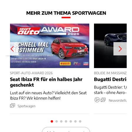
MEHR ZUM THEMA SPORTWAGEN
SPORT-AUTO-AWARD 2026
BOLIDE IM MASSANZUG
Seat Ibiza FR für ein halbes Jahr
Bugatti Destrier
geschenkt
Bugatti Destrier: 1,0
stark – ohne Aero-An
Lust auf ein neues Auto? Vielleicht den Seat
Ibiza FR? Wir können helfen!
Neuvorstellung
Sportwagen